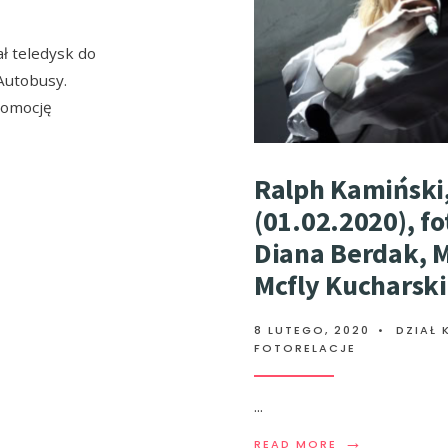
ł teledysk do
Autobusy.
romocję
Ralph Kamiński,
(01.02.2020), fo
Diana Berdak, M
Mcfly Kucharski
8 LUTEGO, 2020
•
DZIAŁ
FOTORELACJE
...
→
READ MORE