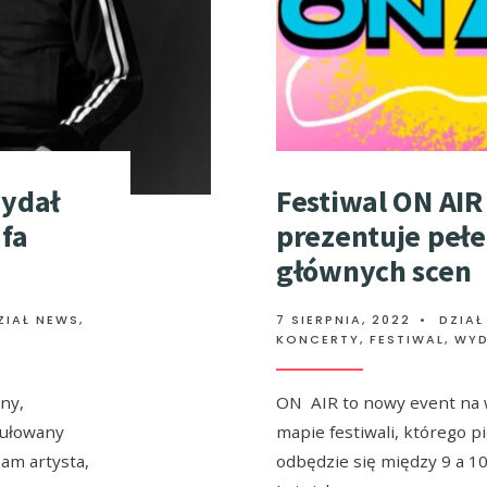
wydał
Festiwal ON AIR
fa
prezentuje pełe
głównych scen
ZIAŁ NEWS
,
7 SIERPNIA, 2022
•
DZIAŁ
KONCERTY, FESTIWAL, WY
ny,
ON AIR to nowy event na 
tułowany
mapie festiwali, którego p
am artysta,
odbędzie się między 9 a 1