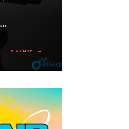
NIA
→
READ MORE