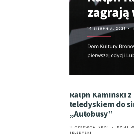
zagrają
14 SIERPNIA, 2021
•
Dom Kultury Bronow
pierwszej edycji Lub
Ralph Kamiński z
teledyskiem do si
„Autobusy”
11 CZERWCA, 2020
•
DZIAŁ 
TELEDYSKI