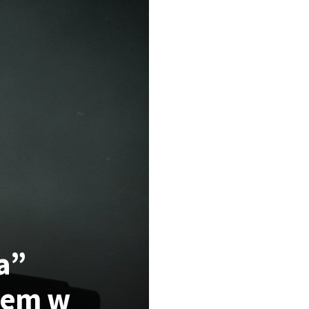
a”
tem w