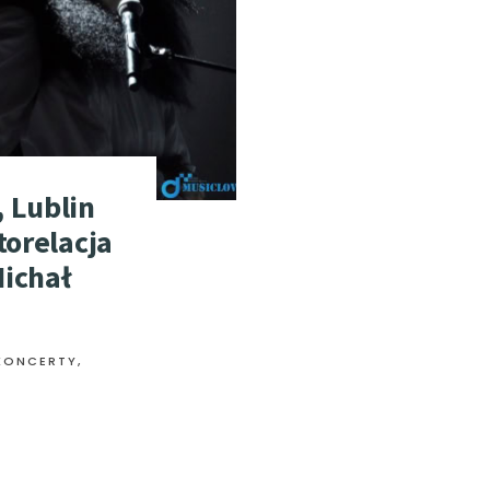
 Lublin
torelacja
ichał
 KONCERTY
,