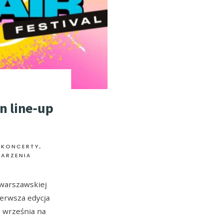
n line-up
 KONCERTY
,
DARZENIA
warszawskiej
ierwsza edycja
0 września na