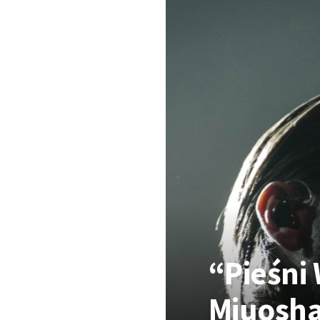
“Pieśni
Miuosha