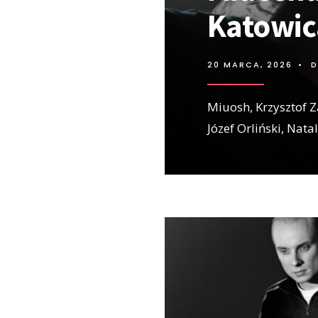
Katowi
20 MARCA, 2026
•
D
Miuosh, Krzysztof Z
Józef Orliński, Nata