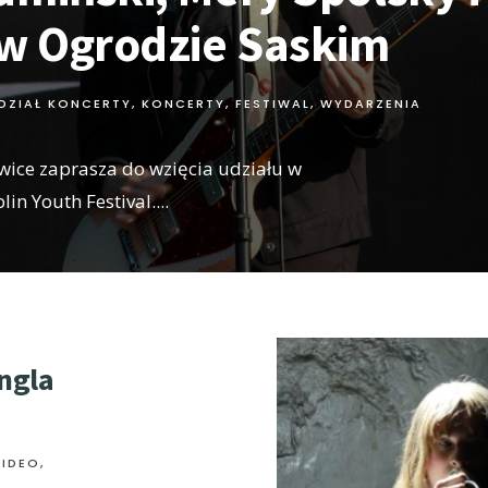
 w Ogrodzie Saskim
DZIAŁ KONCERTY
,
KONCERTY, FESTIWAL, WYDARZENIA
ice zaprasza do wzięcia udziału w
lin Youth Festival.
...
ngla
WIDEO
,