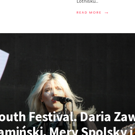
Lotnisku
...
→
READ MORE
outh Festival. Daria Za
miński, Mery Spolsky i 