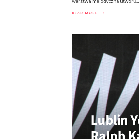
warstwa melodyczna utworu
...
→
READ MORE
Lublin Y
Ralph Ka