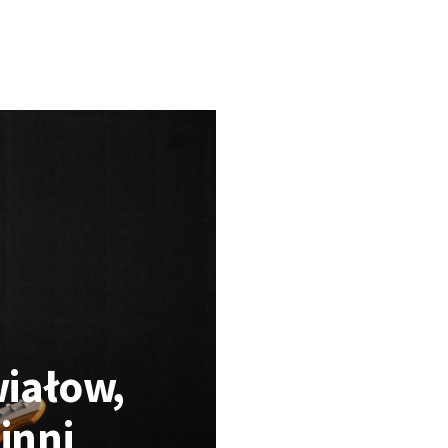
wiałow,
inni