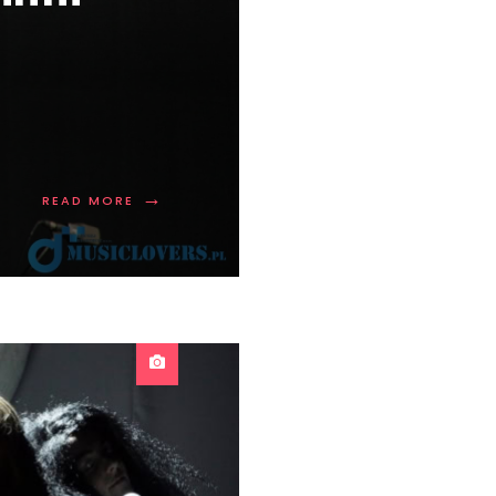
→
READ MORE