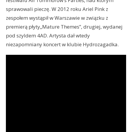
festiwalu All Tommorow’s Parties, nad którym
sprawowali pieczę. W 2012 roku Ariel Pink z
zespołem wystąpił w Warszawie w związku z
premierą płyty„Mature Themes”, drugiej, wydanej
pod szyldem 4AD. Artysta dał wtedy
niezapomniany koncert w klubie Hydrozagadka.