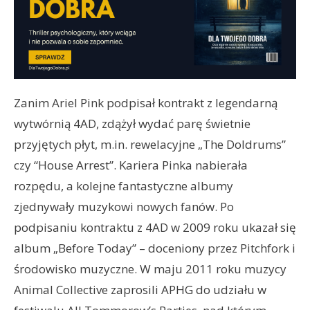
Zanim Ariel Pink podpisał kontrakt z legendarną
wytwórnią 4AD, zdążył wydać parę świetnie
przyjętych płyt, m.in. rewelacyjne „The Doldrums”
czy “House Arrest”. Kariera Pinka nabierała
rozpędu, a kolejne fantastyczne albumy
zjednywały muzykowi nowych fanów. Po
podpisaniu kontraktu z 4AD w 2009 roku ukazał się
album „Before Today” – doceniony przez Pitchfork i
środowisko muzyczne. W maju 2011 roku muzycy
Animal Collective zaprosili APHG do udziału w