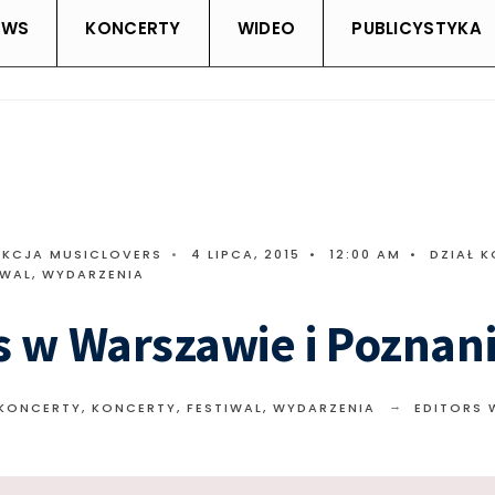
EWS
KONCERTY
WIDEO
PUBLICYSTYKA
AKCJA MUSICLOVERS
•
4 LIPCA, 2015
•
12:00 AM
•
DZIAŁ 
IWAL, WYDARZENIA
s w Warszawie i Poznan
 KONCERTY
,
KONCERTY, FESTIWAL, WYDARZENIA
EDITORS 