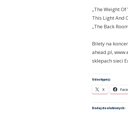
„The Weight Of 
This Light And 
„The Back Room
Bilety na konce
ahead.pl, www.e
sklepach sieci 
Udostępnij:
X
Fac
Dodaj do ulubionych: