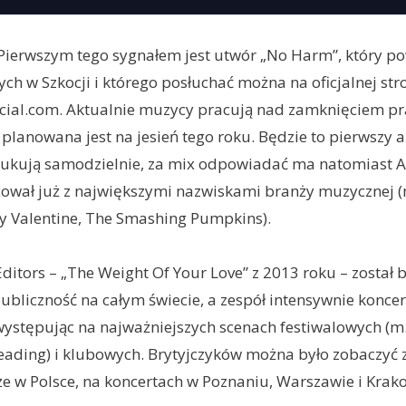
! Pierwszym tego sygnałem jest utwór „No Harm”, który po
ych w Szkocji i którego posłuchać można na oficjalnej str
cial.com. Aktualnie muzycy pracują nad zamknięciem pra
 planowana jest na jesień tego roku. Będzie to pierwszy 
kują samodzielnie, za mix odpowiadać ma natomiast A
ował już z największymi nazwiskami branży muzycznej (m
y Valentine, The Smashing Pumpkins).
ditors – „The Weight Of Your Love” z 2013 roku – został
publiczność na całym świecie, a zespół intensywnie konc
występując na najważniejszych scenach festiwalowych (m.
eading) i klubowych. Brytyjczyków można było zobaczyć 
e w Polsce, na koncertach w Poznaniu, Warszawie i Krak