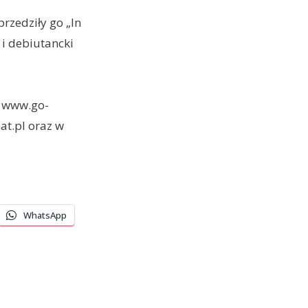
rzedziły go „In
 i debiutancki
h www.go-
at.pl oraz w
WhatsApp