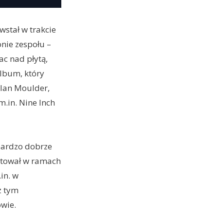
wstał w trakcie
onie zespołu –
c nad płytą,
album, który
lan Moulder,
.in. Nine Inch
 bardzo dobrze
ertował w ramach
in. w
z tym
owie.