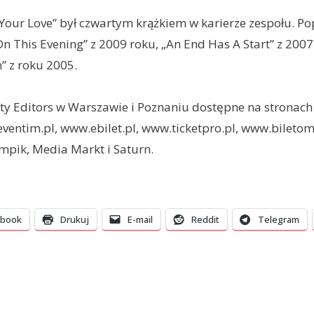
Your Love” był czwartym krążkiem w karierze zespołu. Pop
On This Evening” z 2009 roku, „An End Has A Start” z 2007
” z roku 2005.
rty Editors w Warszawie i Poznaniu dostępne na stronac
ventim.pl, www.ebilet.pl, www.ticketpro.pl, www.biletom
Empik, Media Markt i Saturn.
ebook
Drukuj
E-mail
Reddit
Telegram