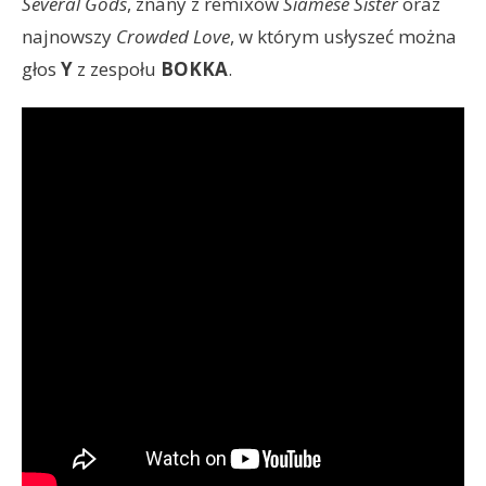
Several Gods
, znany z remixów
Siamese Sister
oraz
najnowszy
Crowded Love
, w którym usłyszeć można
głos
Y
z zespołu
BOKKA
.