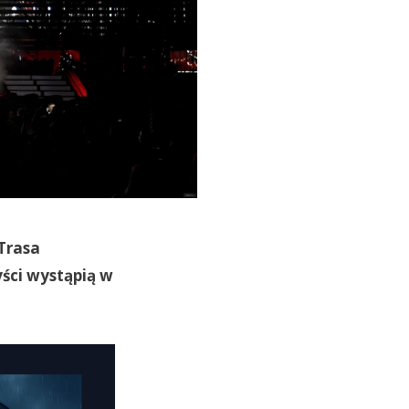
 Trasa
yści wystąpią w