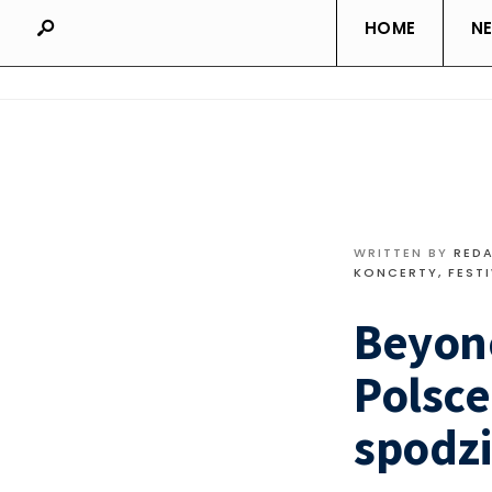
HOME
N
WRITTEN BY
RED
KONCERTY, FEST
Beyonc
Polsce
spodz