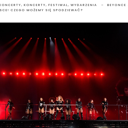
 KONCERTY
,
KONCERTY, FESTIWAL, WYDARZENIA
BEYONCE 
SCE! CZEGO MOŻEMY SIĘ SPODZIEWAĆ?