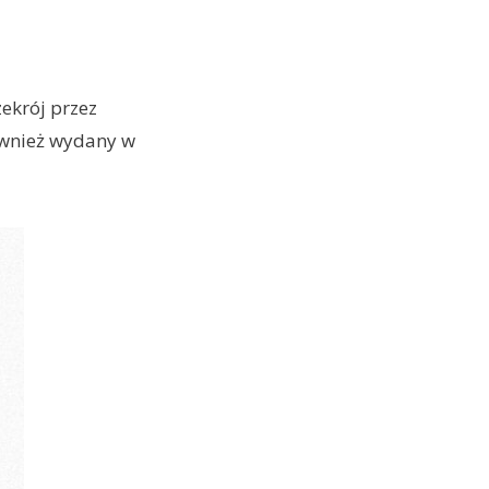
rzekrój przez
ównież wydany w