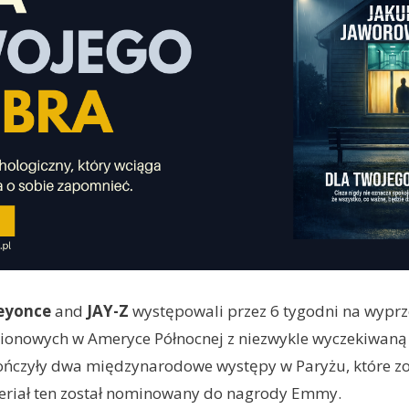
eyonce
and
JAY-Z
występowali przez 6 tygodni na wypr
dionowych w Ameryce Północnej z niezwykle wyczekiwaną
kończyły dwa międzynarodowe występy w Paryżu, które zo
eriał ten został nominowany do nagrody Emmy.