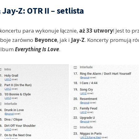
Jay-Z: OTR II – setlista
koncertu para wykonuje łącznie,
aż 33 utwory
! Jest to p
eboje zarówno
Beyonce
, jak i
Jay-Z
. Koncerty promują r
 album
Everything Is Love
.