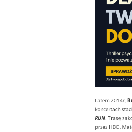
Latem 2014r,
B
koncertach sta
RUN
. Trasę za
przez HBO. Mat