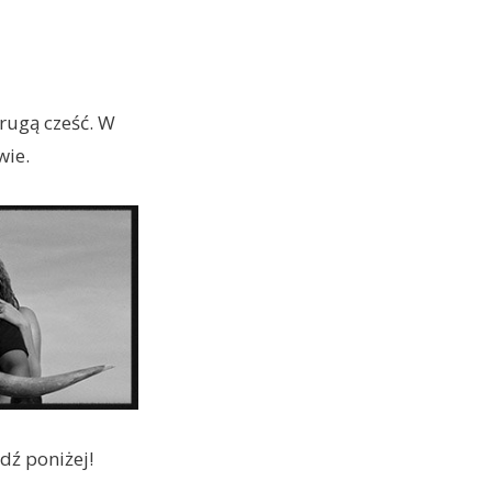
rugą cześć. W
ie.
dź poniżej!