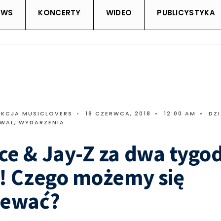
EWS
KONCERTY
WIDEO
PUBLICYSTYKA
AKCJA MUSICLOVERS
•
18 CZERWCA, 2018
•
12:00 AM
•
DZ
IWAL, WYDARZENIA
e & Jay-Z za dwa tygo
! Czego możemy się
iewać?