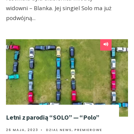
widowni – Blanka. Jej singiel Solo ma już
podwójną
...
Letni z parodią “SOLO” — “Polo”
26 MAJA, 2023
•
DZIAŁ NEWS
,
PREMIEROWE