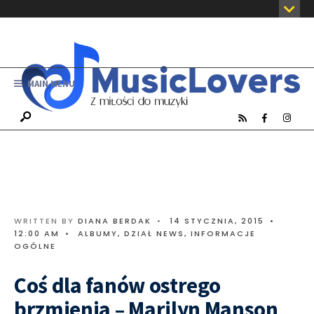
MAIN MENU
WRITTEN BY
DIANA BERDAK
•
14 STYCZNIA, 2015
•
12:00 AM
•
ALBUMY
,
DZIAŁ NEWS
,
INFORMACJE
OGÓLNE
Coś dla fanów ostrego
brzmienia – Marilyn Manson