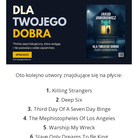
Oto kolejno utwory znajdujące się na płycie:
1.
Killing Strangers
2
. Deep Six
3.
Third Day Of A Seven Day Binge
4
. The Mephistopheles Of Los Angeles
5
. Warship My Wreck
6
. Slave Only Dreams To Be King