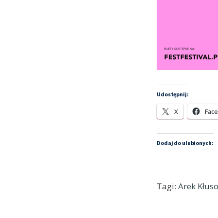
Udostępnij:
X
Fac
Dodaj do ulubionych:
Tagi:
Arek Kłus