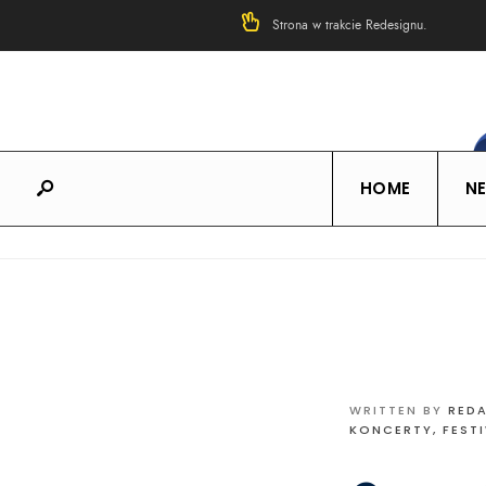
Strona w trakcie Redesignu.
HOME
N
WRITTEN BY
RED
KONCERTY, FEST