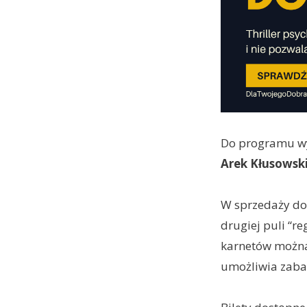
Do programu wy
Arek Kłusowsk
W sprzedaży do
drugiej puli “re
karnetów można 
umożliwia zabaw