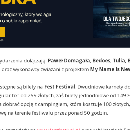
darzenia dołączają:
Paweł Domagała
,
Bedoes
,
Tulia
,
i
oraz wykonawcy związani z projektem
My Name Is Ne
stępne są bilety na
Fest Festival
. Dwudniowe karnety do
gular tix” od 259 złotych, zaś bilety jednodniowe od 149 z
dobrać opcję z campingiem, która kosztuje 100 złotych,
ę na terenie festiwalu przez ponad 50 godzin.