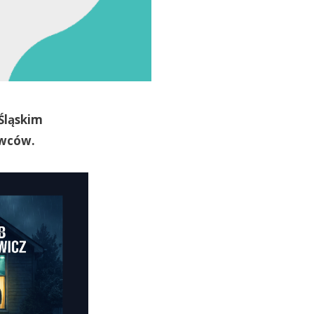
 Śląskim
awców.