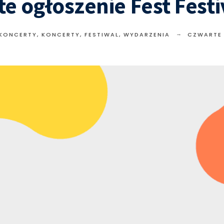
e ogłoszenie Fest Festi
 KONCERTY
,
KONCERTY, FESTIWAL, WYDARZENIA
CZWARTE