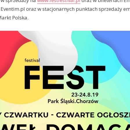
e w sprzedaży na
www.festfestival.pl
oraz w bileteriach Em
l, Eventim.pl oraz w stacjonarnych punktach sprzedaży em
arkt Polska.