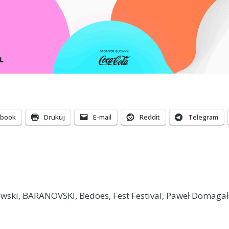
ebook
Drukuj
E-mail
Reddit
Telegram
owski
,
BARANOVSKI
,
Bedoes
,
Fest Festival
,
Paweł Domagał