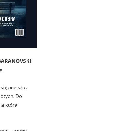
BARANOVSKI
,
w
.
stępne są w
łotych. Do
 a która