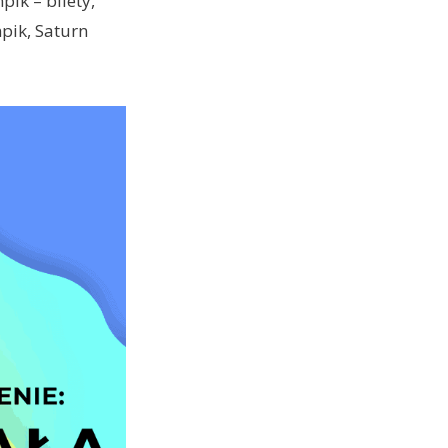
pik – bilety,
pik, Saturn