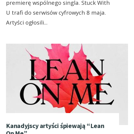
premierę wspólnego singla. Stuck With
U trafi do serwisów cyfrowych 8 maja.
Artyści ogłosili
...
Kanadyjscy artyści śpiewają “Lean
On Me”