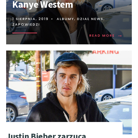
Kanye Westem
1 SIERPNIA, 2019
•
ALBUMY
,
DZIAŁ NEWS
,
ZAPOWIEDZI
→
READ MORE
Justin Bieber zarzuca