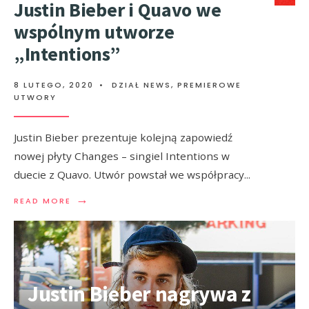
Justin Bieber i Quavo we
wspólnym utworze
„Intentions”
8 LUTEGO, 2020
•
DZIAŁ NEWS
,
PREMIEROWE
UTWORY
Justin Bieber prezentuje kolejną zapowiedź
nowej płyty Changes – singiel Intentions w
duecie z Quavo. Utwór powstał we współpracy
...
→
READ MORE
Justin Bieber nagrywa z