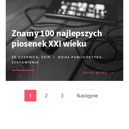
Znamy 100 najlepszych
piosenek XXI wieku
30 CZERWCA, 2018
•
DZIAŁ PUBLICYSTYKA
,
ZESTAWIENIA
→
READ MORE
Stronicowanie
1
2
3
Następne
wpisów