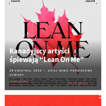
Kanadyjscy artyści
śpiewają “Lean On Me”
28 KWIETNIA, 2020
•
DZIAŁ NEWS
,
PREMIEROWE
UTWORY
→
READ MORE