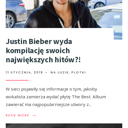
Justin Bieber wyda
kompilację swoich
największych hitów?!
11 STYCZNIA, 2019
•
NA LUZIE
,
PLOTKI
W sieci pojawiły się informacje o tym, jakoby
wokalista zamierza wydać płytę The Best. Album
zawierać ma najpopularniejsze utwory z
...
→
READ MORE