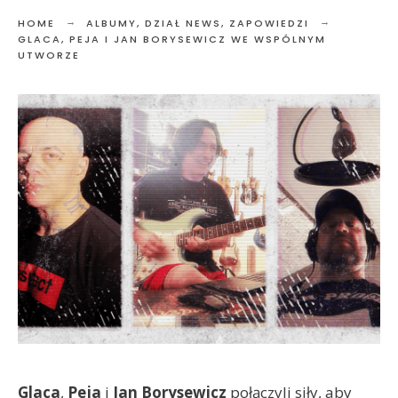
HOME
ALBUMY
,
DZIAŁ NEWS
,
ZAPOWIEDZI
GLACA, PEJA I JAN BORYSEWICZ WE WSPÓLNYM
UTWORZE
Glaca
,
Peja
i
Jan Borysewicz
połączyli siły, aby