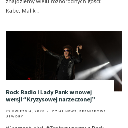
znajdziemy wielu różnorodnych gości:
Kabe, Malik
...
Rock Radio i Lady Pank w nowej
wersji “Kryzysowej narzeczonej”
22 KWIETNIA, 2020
•
DZIAŁ NEWS
,
PREMIEROWE
UTWORY
W ramach akcji #Zostanwdomu z Rock