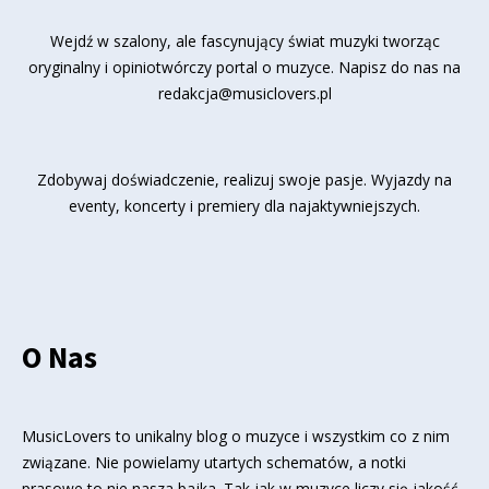
Wejdź w szalony, ale fascynujący świat muzyki tworząc
oryginalny i opiniotwórczy portal o muzyce. Napisz do nas na
redakcja@musiclovers.pl
Zdobywaj doświadczenie, realizuj swoje pasje. Wyjazdy na
eventy, koncerty i premiery dla najaktywniejszych.
O Nas
MusicLovers to unikalny blog o muzyce i wszystkim co z nim
związane. Nie powielamy utartych schematów, a notki
prasowe to nie nasza bajka. Tak jak w muzyce liczy się jakość,