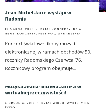
Jean-Michel Jarre wystąpi w
Radomiu
19 MARCA, 2026
•
DZIAŁ KONCERTY
,
DZIAŁ
NEWS
,
KONCERTY, FESTIWAL, WYDARZENIA
Koncert światowej ikony muzyki
elektronicznej w ramach obchodów 50.
rocznicy Radomskiego Czerwca ’76.
Rocznicowy program obejmuje
...
Muzyka Jeana-Michela Jarre’a w
wirtualnej rzeczywistości!
5 GRUDNIA, 2018
•
DZIAŁ WIDEO
,
WYSTĘPY NA
ŻYWO