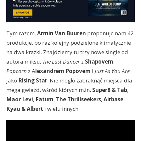
Tym razem,
Armin Van Buuren
proponuje nam 42
produkcje, po raz kolejny podzielone klimatycznie
na dwa krążki. Znajdziemy tu trzy nowe single od
autora miksu,
The Last Dancer
z
Shapovem
,
Popcorn
z A
lexandrem Popovem
i
Just As You Are
jako
Rising Star
. Nie mogło zabraknąć miejsca dla
mega gwiazd, wśród których m.in.
Super8 & Tab
,
Maor Levi
,
Fatum
,
The Thrillseekers
,
Airbase
,
Kyau & Albert
i wielu innych.