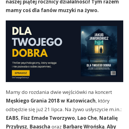
naszej piątej rocznicy działalności! Tym razem
mamy coś dla fanów muzyki na żywo.
Mamy do rozdania dwie wejściówki na koncert
Męskiego Grania 2018 w Katowicach
, który
odbędzie się już 21 lipca. Na żywo usłyszycie m.in.:
EABS
,
Fisz Emade Tworzywo
,
Lao Che
,
Natalię
Przybysz
,
Baascha
oraz
Barbarę Wrońską
.
Aby