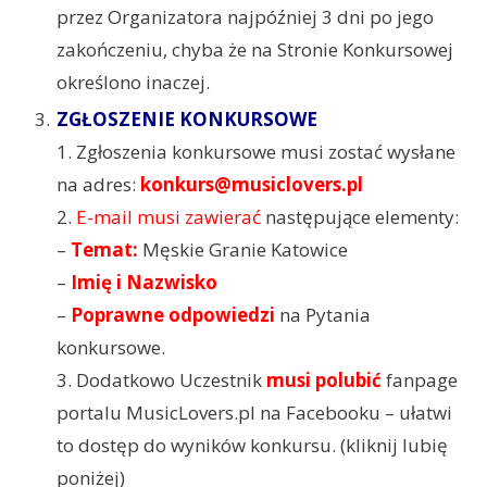
przez Organizatora najpóźniej 3 dni po jego
zakończeniu, chyba że na Stronie Konkursowej
określono inaczej.
ZGŁOSZENIE KONKURSOWE
1. Zgłoszenia konkursowe musi zostać wysłane
na adres:
konkurs@musiclovers.pl
2.
E-mail musi zawierać
następujące elementy:
–
Temat:
Męskie Granie Katowice
–
Imię i Nazwisko
–
Poprawne odpowiedzi
na Pytania
konkursowe.
3. Dodatkowo Uczestnik
musi polubić
fanpage
portalu MusicLovers.pl na Facebooku – ułatwi
to dostęp do wyników konkursu. (kliknij lubię
poniżej)