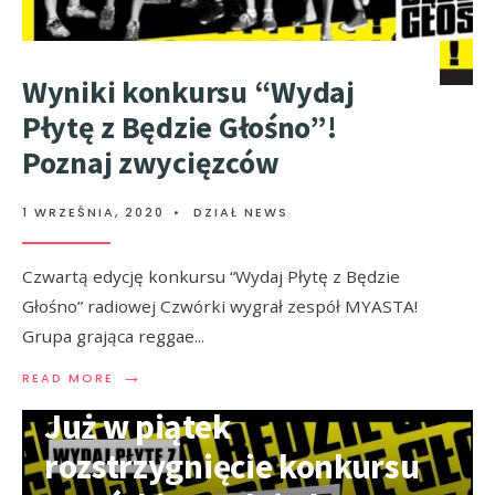
Wyniki konkursu “Wydaj
Płytę z Będzie Głośno”!
Poznaj zwycięzców
1 WRZEŚNIA, 2020
•
DZIAŁ NEWS
Czwartą edycję konkursu “Wydaj Płytę z Będzie
Głośno” radiowej Czwórki wygrał zespół MYASTA!
Grupa grająca reggae
...
→
READ MORE
Już w piątek
rozstrzygnięcie konkursu