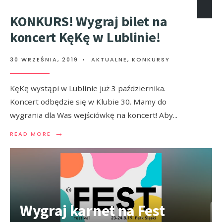
KONKURS! Wygraj bilet na
koncert KęKę w Lublinie!
30 WRZEŚNIA, 2019
•
AKTUALNE
,
KONKURSY
KęKę wystąpi w Lublinie już 3 października.
Koncert odbędzie się w Klubie 30. Mamy do
wygrania dla Was wejściówkę na koncert! Aby
...
→
READ MORE
Wygraj karnet na Fest