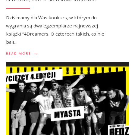
15 LUTEGO, 2021
•
AKTUALNE
,
KONKURSY
Dziś mamy dla Was konkurs, w którym do
wygrania są dwa egzemplarze najnowszej
książki “4Dreamers. O czterech takich, co nie
bali
...
→
READ MORE