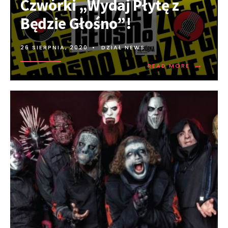
Czwórki „Wydaj Płytę z
Będzie Głośno”!
26 SIERPNIA, 2020
•
DZIAŁ NEWS
→
READ MORE