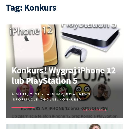
Tag:
Konkurs
Konkurs! Wygraj iPhone 12
lub PlayStation 5
4 MAJA, 2021
•
ALBUMY
,
DZIAŁ NEWS
,
INFORMACJE OGÓLNE
,
KONKURSY
→
READ MORE