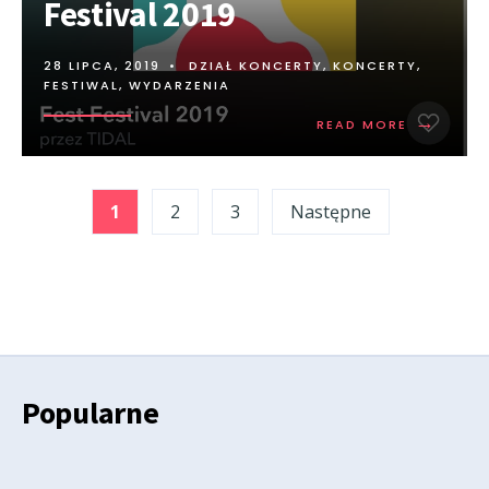
Festival 2019
28 LIPCA, 2019
•
DZIAŁ KONCERTY
,
KONCERTY,
FESTIWAL, WYDARZENIA
→
READ MORE
Stronicowanie
1
2
3
Następne
wpisów
Popularne