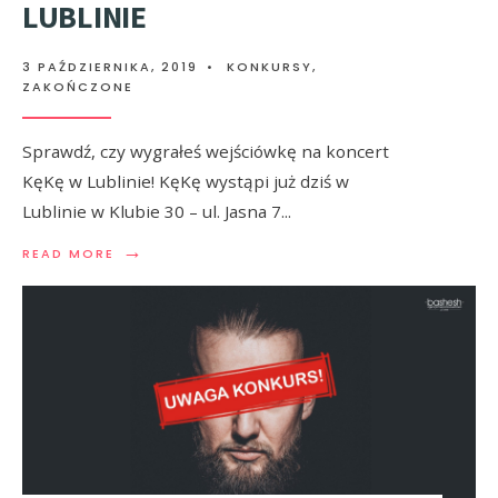
LUBLINIE
3 PAŹDZIERNIKA, 2019
•
KONKURSY
,
ZAKOŃCZONE
Sprawdź, czy wygrałeś wejściówkę na koncert
KęKę w Lublinie! KęKę wystąpi już dziś w
Lublinie w Klubie 30 – ul. Jasna 7
...
→
READ MORE