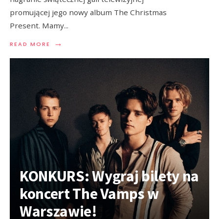
promującej jego nowy album The Christmas
Present. Mamy
...
→
READ MORE
KONKURS: Wygraj bilety na
koncert The Vamps w
Warszawie!