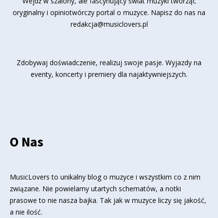
Wejdź w szalony, ale fascynujący świat muzyki tworząc
oryginalny i opiniotwórczy portal o muzyce. Napisz do nas na
redakcja@musiclovers.pl
Zdobywaj doświadczenie, realizuj swoje pasje. Wyjazdy na
eventy, koncerty i premiery dla najaktywniejszych.
O Nas
MusicLovers to unikalny blog o muzyce i wszystkim co z nim
związane. Nie powielamy utartych schematów, a notki
prasowe to nie nasza bajka. Tak jak w muzyce liczy się jakość,
a nie ilość.