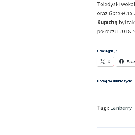
Teledyski wokal
oraz
Gotowi na 
Kupichą
był ta
półroczu 2018 r
Udostępnij:
X
Fac
Dodaj do ulubionych:
Tagi:
Lanberry