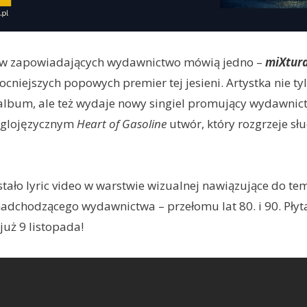
w zapowiadających wydawnictwo mówią jedno –
miXtur
ocniejszych popowych premier tej jesieni. Artystka nie t
 album, ale też wydaje nowy singiel promujący wydawnic
anglojęzycznym
Heart of Gasoline
utwór, który rozgrzeje słu
ało lyric video w warstwie wizualnej nawiązujące do te
adchodzącego wydawnictwa – przełomu lat 80. i 90. Pły
już 9 listopada!