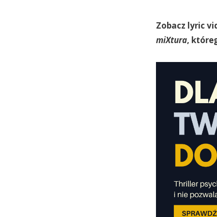
Zobacz lyric v
miXtura
, które