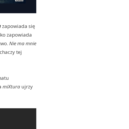
a
zapowiada się
ylko zapowiada
two.
Nie ma mnie
chaczy tej
matu
ta
miXtura
ujrzy