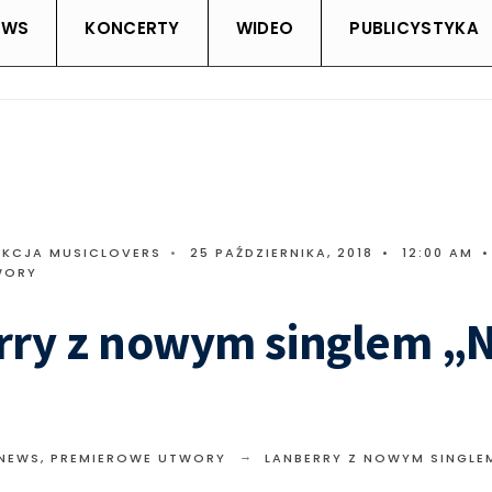
EWS
KONCERTY
WIDEO
PUBLICYSTYKA
AKCJA MUSICLOVERS
•
25 PAŹDZIERNIKA, 2018
•
12:00 AM
•
WORY
rry z nowym singlem „
 NEWS
,
PREMIEROWE UTWORY
LANBERRY Z NOWYM SINGLEM