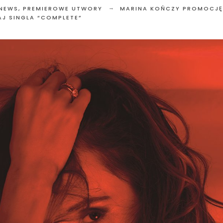
 NEWS
,
PREMIEROWE UTWORY
MARINA KOŃCZY PROMOCJĘ
AJ SINGLA “COMPLETE”