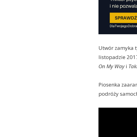
Utwór zamyka 
listopadzie 201
On My Way
i
Tak
Piosenka zaara
podróży samoch