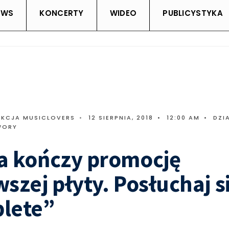
EWS
KONCERTY
WIDEO
PUBLICYSTYKA
AKCJA MUSICLOVERS
•
12 SIERPNIA, 2018
•
12:00 AM
•
DZI
WORY
a kończy promocję
szej płyty. Posłuchaj s
lete”