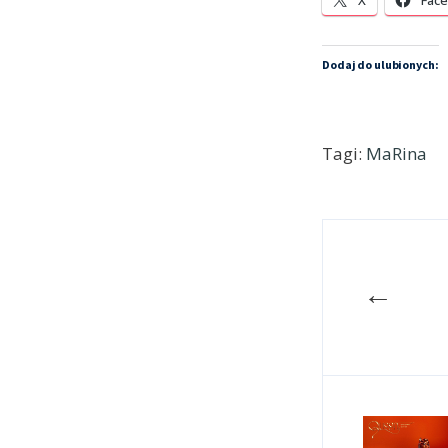
X
Fac
Dodaj do ulubionych:
Tagi:
MaRina
←