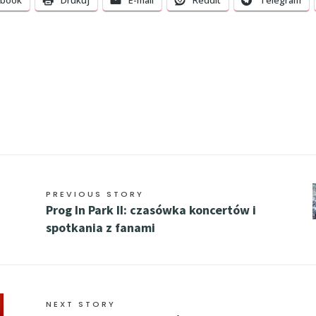
ebook
Drukuj
E-mail
Reddit
Telegram
PREVIOUS STORY
Prog In Park II: czasówka koncertów i
spotkania z fanami
NEXT STORY