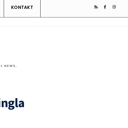
KONTAKT
AŁ NEWS
,
ingla