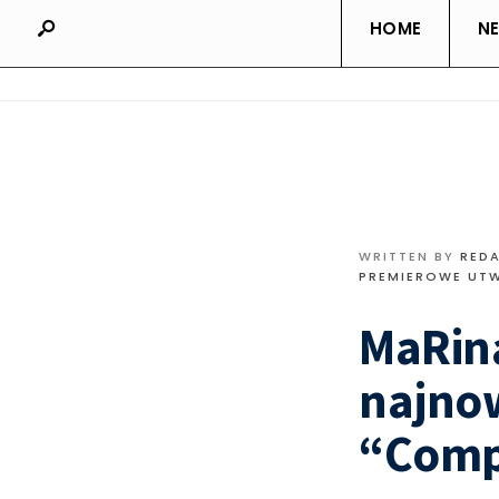
HOME
N
WRITTEN BY
RED
PREMIEROWE UT
MaRin
najnow
“Comp