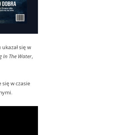
u ukazał się w
g In The Water
,
się w czasie
mymi.