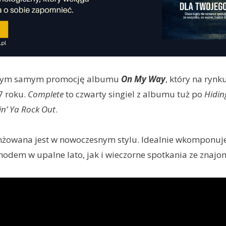
tym samym promocję albumu
On My Way
, który na rynk
7 roku.
Complete
to czwarty singiel z albumu tuż po
Hidin
in’ Ya Rock Out
.
nżowana jest w nowoczesnym stylu. Idealnie wkomponuje 
odem w upalne lato, jak i wieczorne spotkania ze znajo