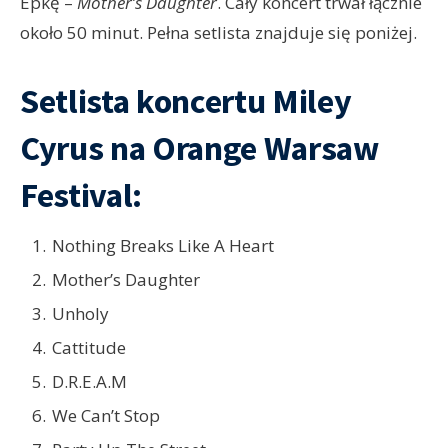
Epkę –
Mother’s Daughter
. Cały koncert trwał łącznie
około 50 minut. Pełna setlista znajduje się poniżej.
Setlista
koncertu Miley
Cyrus na Orange Warsaw
Festival:
Nothing Breaks Like A Heart
Mother’s Daughter
Unholy
Cattitude
D.R.E.A.M
We Can’t Stop