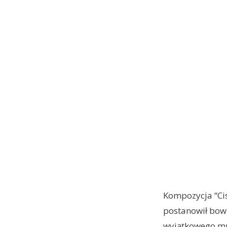
Kompozycja “Ci
postanowił bow
wyjątkowego mu