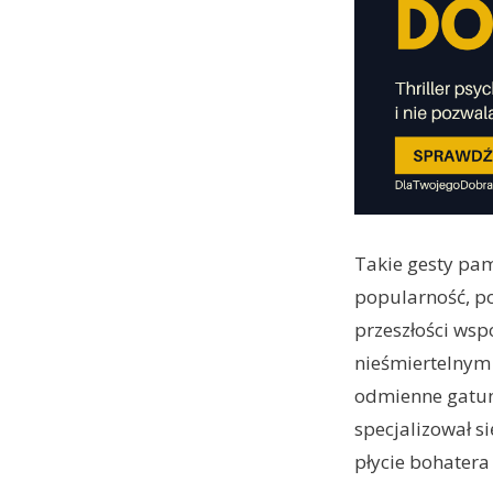
Takie gesty pam
popularność, po
przeszłości wsp
nieśmiertelnym 
odmienne gatun
specjalizował s
płycie bohatera