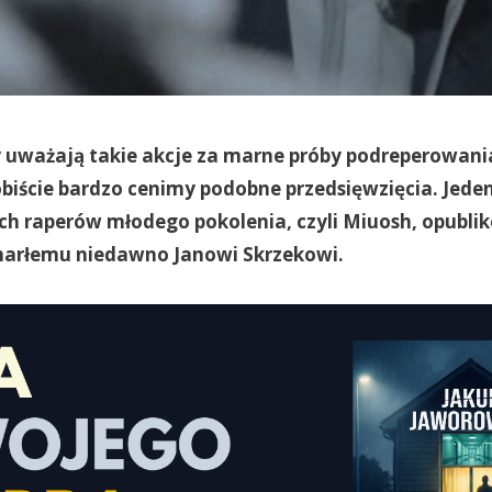
y uważają takie akcje za marne próby podreperowan
biście bardzo cenimy podobne przedsięwzięcia. Jeden
ch raperów młodego pokolenia, czyli Miuosh, opubli
arłemu niedawno Janowi Skrzekowi.