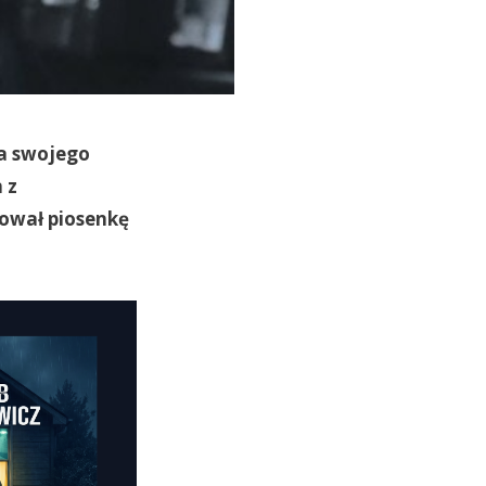
ia swojego
 z
kował piosenkę