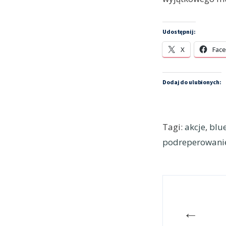
Udostępnij:
X
Fac
Dodaj do ulubionych:
Tagi:
akcje
,
blu
podreperowani
←