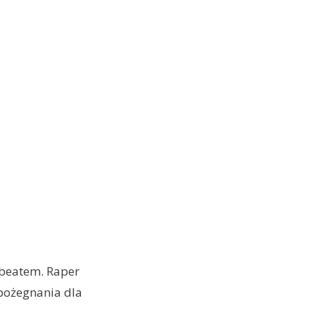
 beatem. Raper
pożegnania dla