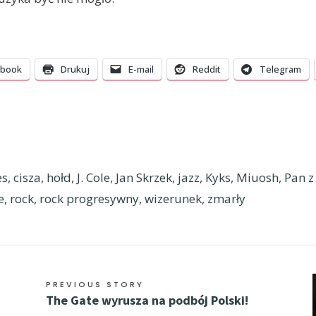
ebook
Drukuj
E-mail
Reddit
Telegram
es
,
cisza
,
hołd
,
J. Cole
,
Jan Skrzek
,
jazz
,
Kyks
,
Miuosh
,
Pan z
e
,
rock
,
rock progresywny
,
wizerunek
,
zmarły
PREVIOUS STORY
The Gate wyrusza na podbój Polski!