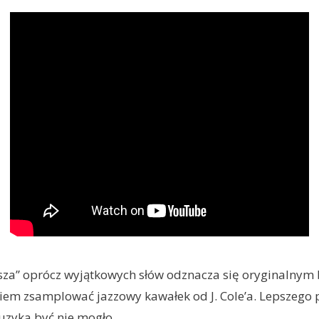
sza” oprócz wyjątkowych słów odznacza się oryginalnym
iem zsamplować jazzowy kawałek od J. Cole’a. Lepszego 
zyka być nie mogło.