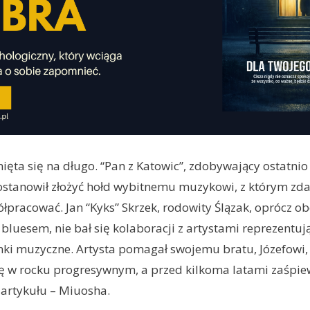
ięta się na długo. “Pan z Katowic”, zdobywający ostatnio
stanowił złożyć hołd wybitnemu muzykowi, z którym zda
ółpracować. Jan “Kyks” Skrzek, rodowity Ślązak, oprócz o
bluesem, nie bał się kolaboracji z artystami reprezentuj
ki muzyczne. Artysta pomagał swojemu bratu, Józefowi, 
ię w rocku progresywnym, a przed kilkoma latami zaśpie
 artykułu – Miuosha.