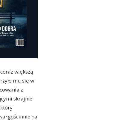
 coraz większą
rzyło mu się w
bcowania z
ącymi skrajnie
który
wał gościnnie na