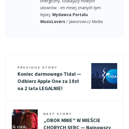
Energiczny, szukający nowych
utowrów - im mniej znanych tym
lepiej.
Wydawca Portalu
MusicLovers
/ Jaworowi.cz Media
PREVIOUS STORY
Koniec darmowego Tidal —
Odbierz Apple One za 10zł
na 2 lata LEGALNIE!
NEXT STORY
„OBOK MNIE” W MIEŚCIE
CHORYCH SERC — Najnowszy