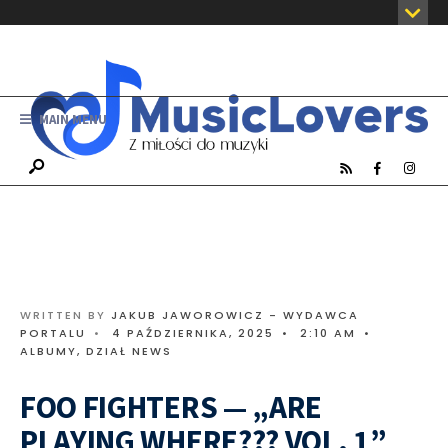
MAIN MENU
WRITTEN BY
JAKUB JAWOROWICZ - WYDAWCA
PORTALU
•
4 PAŹDZIERNIKA, 2025
•
2:10 AM
•
ALBUMY
,
DZIAŁ NEWS
FOO FIGHTERS — „ARE
PLAYING WHERE??? VOL. 1”