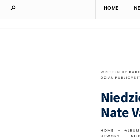
HOME
N
WRITTEN BY
KAR
DZIAŁ PUBLICYS
Niedzi
Nate V
HOME
ALBUM
UTWORY
NIE