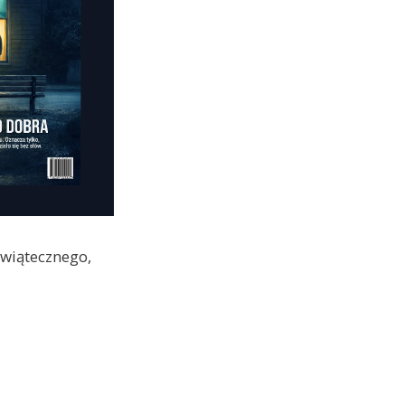
świątecznego,
e