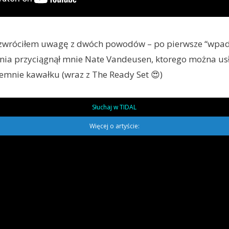
 zwróciłem uwagę z dwóch powodów – po pierwsze “wpadł
enia przyciągnął mnie Nate Vandeusen, ktorego można us
mnie kawałku (wraz z The Ready Set 😍)
Słuchaj w TIDAL
Więcej o artyście: