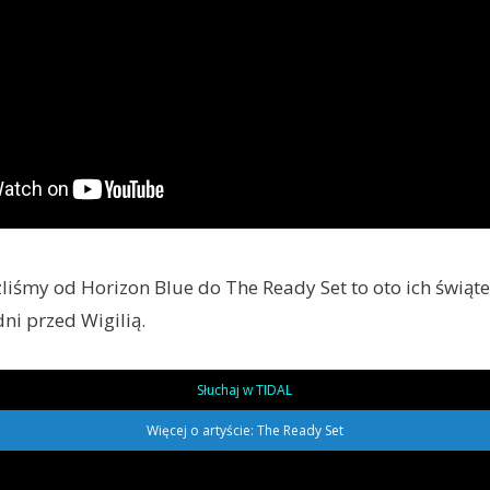
zliśmy od Horizon Blue do The Ready Set to oto ich świąt
ni przed Wigilią.
Słuchaj w TIDAL
Więcej o artyście: The Ready Set