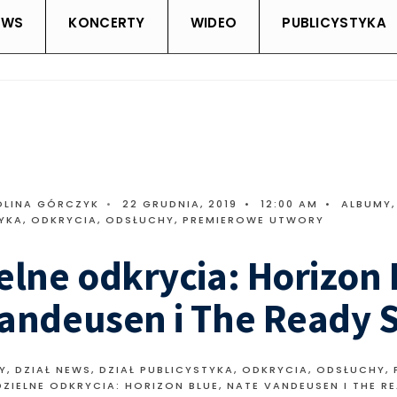
EWS
KONCERTY
WIDEO
PUBLICYSTYKA
OLINA GÓRCZYK
•
22 GRUDNIA, 2019
•
12:00 AM
•
ALBUMY
TYKA
,
ODKRYCIA
,
ODSŁUCHY
,
PREMIEROWE UTWORY
elne odkrycia: Horizon 
andeusen i The Ready S
Y
,
DZIAŁ NEWS
,
DZIAŁ PUBLICYSTYKA
,
ODKRYCIA
,
ODSŁUCHY
,
DZIELNE ODKRYCIA: HORIZON BLUE, NATE VANDEUSEN I THE RE