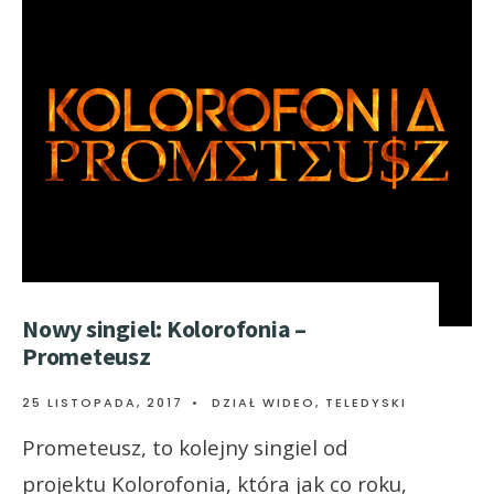
Nowy singiel: Kolorofonia –
Prometeusz
25 LISTOPADA, 2017
•
DZIAŁ WIDEO
,
TELEDYSKI
Prometeusz, to kolejny singiel od
projektu Kolorofonia, która jak co roku,