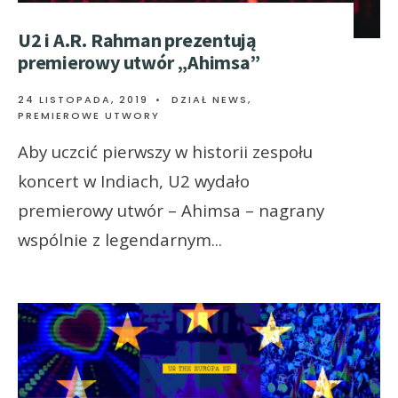
U2 i A.R. Rahman prezentują
premierowy utwór „Ahimsa”
24 LISTOPADA, 2019
•
DZIAŁ NEWS
,
PREMIEROWE UTWORY
Aby uczcić pierwszy w historii zespołu
koncert w Indiach, U2 wydało
premierowy utwór – Ahimsa – nagrany
wspólnie z legendarnym
...