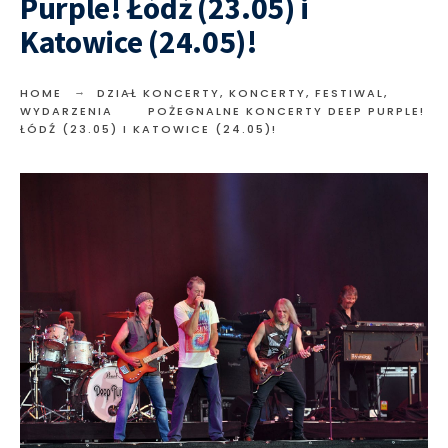
Purple! Łódź (23.05) i
Katowice (24.05)!
HOME
DZIAŁ KONCERTY
,
KONCERTY, FESTIWAL,
WYDARZENIA
POŻEGNALNE KONCERTY DEEP PURPLE!
ŁÓDŹ (23.05) I KATOWICE (24.05)!