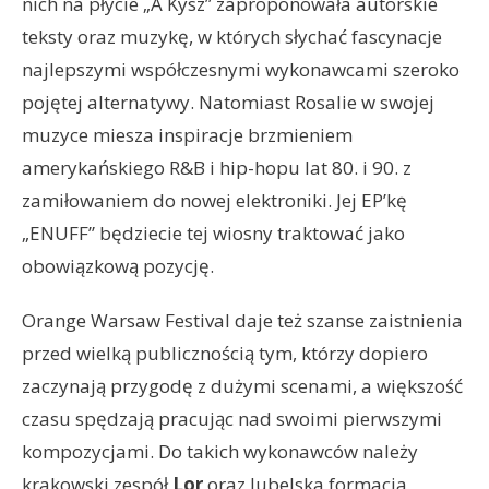
nich na płycie „A Kysz” zaproponowała autorskie
teksty oraz muzykę, w których słychać fascynacje
najlepszymi współczesnymi wykonawcami szeroko
pojętej alternatywy. Natomiast Rosalie w swojej
muzyce miesza inspiracje brzmieniem
amerykańskiego R&B i hip-hopu lat 80. i 90. z
zamiłowaniem do nowej elektroniki. Jej EP’kę
„ENUFF” będziecie tej wiosny traktować jako
obowiązkową pozycję.
Orange Warsaw Festival daje też szanse zaistnienia
przed wielką publicznością tym, którzy dopiero
zaczynają przygodę z dużymi scenami, a większość
czasu spędzają pracując nad swoimi pierwszymi
kompozycjami. Do takich wykonawców należy
krakowski zespół
Lor
oraz lubelska formacja