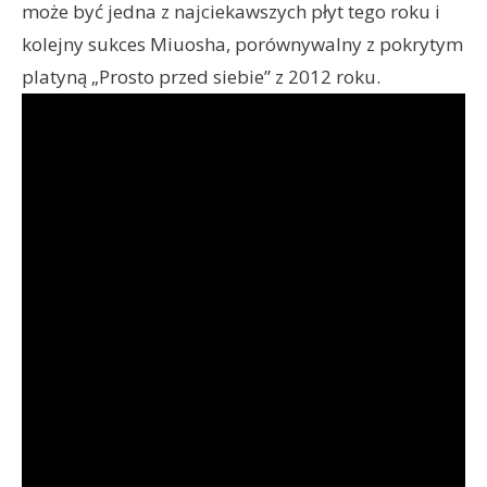
może być jedna z najciekawszych płyt tego roku i
kolejny sukces Miuosha, porównywalny z pokrytym
platyną „Prosto przed siebie” z 2012 roku.