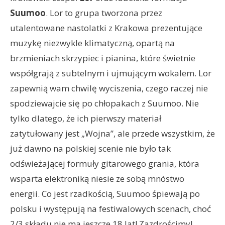
Suumoo
. Lor to grupa tworzona przez
utalentowane nastolatki z Krakowa prezentujące
muzykę niezwykle klimatyczną, opartą na
brzmieniach skrzypiec i pianina, które świetnie
współgrają z subtelnym i ujmującym wokalem. Lor
zapewnią wam chwilę wyciszenia, czego raczej nie
spodziewajcie się po chłopakach z Suumoo. Nie
tylko dlatego, że ich pierwszy materiał
zatytułowany jest „Wojna”, ale przede wszystkim, że
już dawno na polskiej scenie nie było tak
odświeżającej formuły gitarowego grania, która
wsparta elektroniką niesie ze sobą mnóstwo
energii. Co jest rzadkością, Suumoo śpiewają po
polsku i występują na festiwalowych scenach, choć
2/3 składu nie ma jeszcze 18 lat! Zazdrościmy!