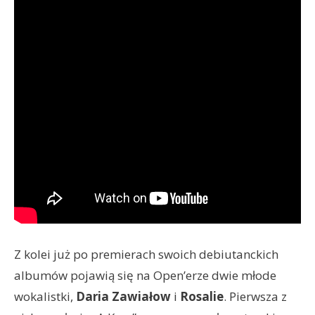
Z kolei już po premierach swoich debiutanckich
albumów pojawią się na Open’erze dwie młode
wokalistki,
Daria Zawiałow
i
Rosalie
. Pierwsza z