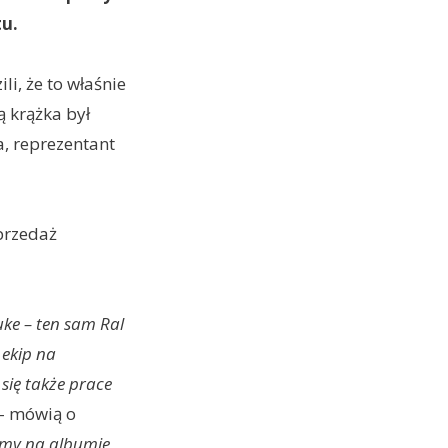
u.
li, że to właśnie
ą krążka był
a, reprezentant
przedaż
uke – ten sam Ral
 ekip na
się także prace
 – mówią o
śmy na albumie,