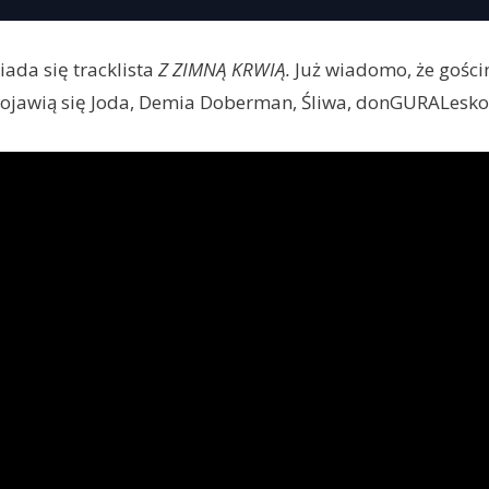
ada się tracklista
Z ZIMNĄ KRWIĄ.
Już wiadomo, że gości
pojawią się Joda, Demia Doberman, Śliwa, donGURALesko, 