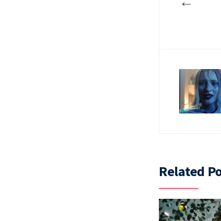
←
Related Po