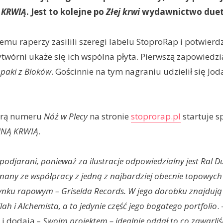
 KRWIĄ
. Jest to kolejne po
Złej krwi
wydawnictwo duet
mu raperzy zasilili szeregi labelu StoproRap i potwierdzi
twórni ukaże się ich wspólna płyta. Pierwszą zapowiedzi
paki z Bloków
. Gościnnie na tym nagraniu udzielił się Jod
erą numeru
Nóż w Plecy
na stronie
stoprorap.pl
startuje s
MNĄ KRWIĄ
.
odjarani, ponieważ za ilustracje odpowiedzialny jest Ral D
 znany ze współpracy z jedną z najbardziej obecnie topowych
nku rapowym – Griselda Records. W jego dorobku znajdują 
lah i Alchemista, a to jedynie część jego bogatego portfolio
.
 i dodają –
Swoim projektem – idealnie oddał to co zawarli