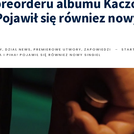
preorderu albumu Kaczo
Pojawił się równiez now
Y
,
DZIAŁ NEWS
,
PREMIEROWE UTWORY
,
ZAPOWIEDZI
STAR
 I PIHA! POJAWIŁ SIĘ RÓWNIEZ NOWY SINGIEL