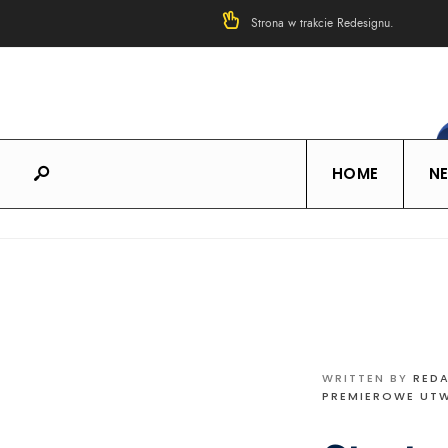
Strona w trakcie Redesignu.
HOME
N
WRITTEN BY
RED
PREMIEROWE UT