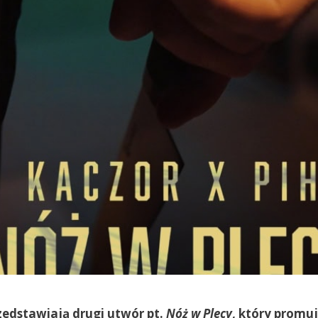
rzedstawiają drugi utwór pt.
Nóż w Plecy
, który promu