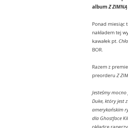
album
Z ZIMNĄ
Ponad miesiąc te
nakładem tej wy
kawałek pt.
Chło
BOR.
Razem z premi
preorderu
Z ZI
Jesteśmy mocno p
Duke, który jest
amerykańskim ry
dla Ghostface Kil
okładce raperzy