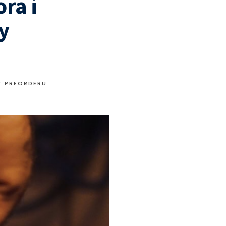
ra i
y
T PREORDERU