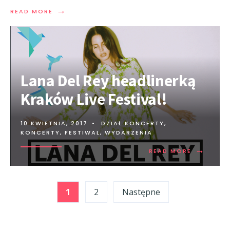
→
READ MORE
Lana Del Rey headlinerką
Kraków Live Festival!
10 KWIETNIA, 2017
•
DZIAŁ KONCERTY
,
KONCERTY, FESTIWAL, WYDARZENIA
→
READ MORE
Stronicowanie
1
2
Następne
wpisów