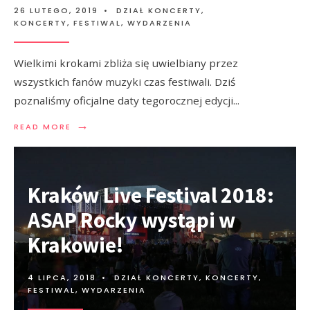
26 LUTEGO, 2019
•
DZIAŁ KONCERTY
,
KONCERTY, FESTIWAL, WYDARZENIA
Wielkimi krokami zbliża się uwielbiany przez
wszystkich fanów muzyki czas festiwali. Dziś
poznaliśmy oficjalne daty tegorocznej edycji
...
→
READ MORE
Kraków Live Festival 2018:
ASAP Rocky wystąpi w
Krakowie!
4 LIPCA, 2018
•
DZIAŁ KONCERTY
,
KONCERTY,
FESTIWAL, WYDARZENIA