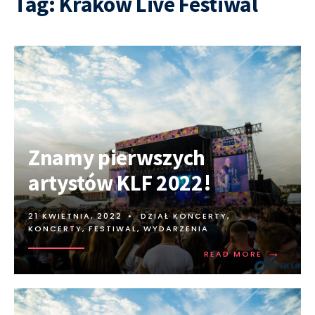
Tag:
Kraków Live Festiwal
Znamy pierwszych
artystów KLF 2022!
21 KWIETNIA, 2022
•
DZIAŁ KONCERTY
,
KONCERTY, FESTIWAL, WYDARZENIA
→
READ MORE