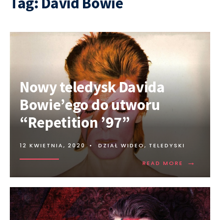
Tag:
David Bowie
Nowy teledysk Davida
Bowie’ego do utworu
“Repetition ’97”
12 KWIETNIA, 2020
•
DZIAŁ WIDEO
,
TELEDYSKI
→
READ MORE