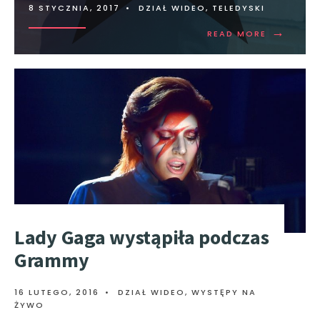
8 STYCZNIA, 2017
•
DZIAŁ WIDEO
,
TELEDYSKI
→
READ MORE
Lady Gaga wystąpiła podczas
Grammy
16 LUTEGO, 2016
•
DZIAŁ WIDEO
,
WYSTĘPY NA
ŻYWO