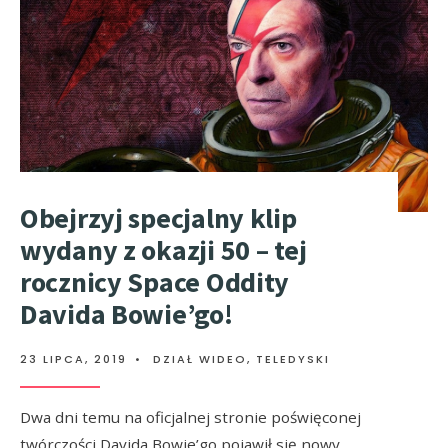
Obejrzyj specjalny klip
wydany z okazji 50 – tej
rocznicy Space Oddity
Davida Bowie’go!
23 LIPCA, 2019
•
DZIAŁ WIDEO
,
TELEDYSKI
Dwa dni temu na oficjalnej stronie poświęconej
twórczości Davida Bowie’go pojawił się nowy,