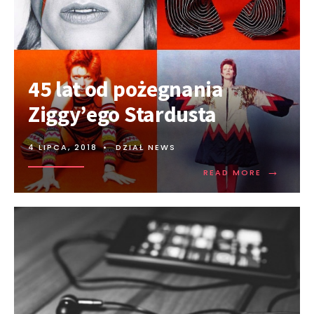
45 lat od pożegnania
Ziggy’ego Stardusta
4 LIPCA, 2018
•
DZIAŁ NEWS
→
READ MORE