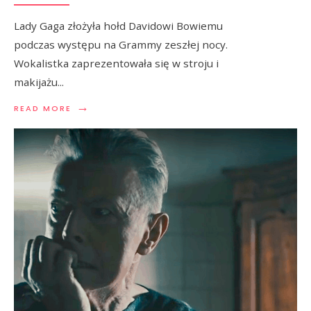
Lady Gaga złożyła hołd Davidowi Bowiemu
podczas występu na Grammy zeszłej nocy.
Wokalistka zaprezentowała się w stroju i
makijażu
...
→
READ MORE