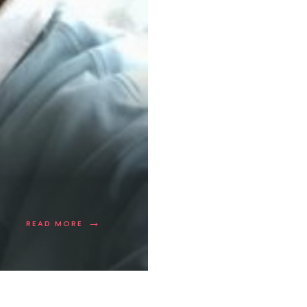
→
READ MORE