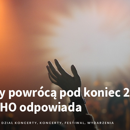
y powrócą pod koniec 
WHO odpowiada
DZIAŁ KONCERTY
,
KONCERTY, FESTIWAL, WYDARZENIA