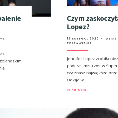
palenie
Czym zaskoczył
Lopez?
EWS
13 LUTEGO, 2020
•
DZIAŁ
ZESTAWIENIA
zas
Jennifer Lopez zrobiła ni
ozelandzkim
podczas mistrzostw Super
nie
czy znasz największe przeb
Odkąd w
...
→
READ MORE