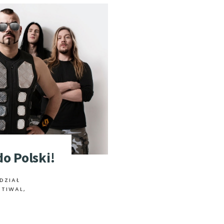
o Polski!
DZIAŁ
STIWAL,