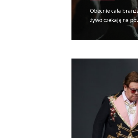
Obecnie cała branża
żywo czekają na p