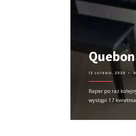
Quebona
12 LUTEGO, 2020
•
Raper po raz kolejn
wystąpi 17 kwietni