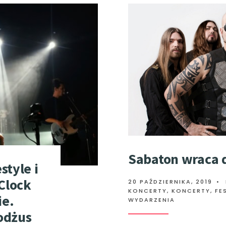
Sabaton wraca d
style i
Clock
20 PAŹDZIERNIKA, 2019
•
KONCERTY
,
KONCERTY, FE
ie.
WYDARZENIA
odżus