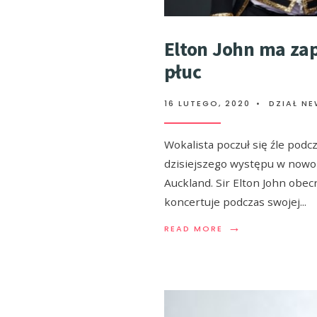
Elton John ma za
płuc
16 LUTEGO, 2020
•
DZIAŁ N
Wokalista poczuł się źle podc
dzisiejszego występu w now
Auckland. Sir Elton John obec
koncertuje podczas swojej
...
→
READ MORE