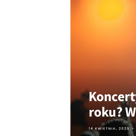
Koncert
roku? 
14 KWIETNIA, 2020
•