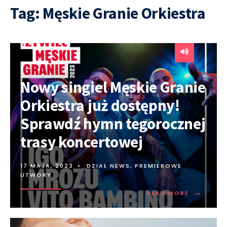
Tag:
Męskie Granie Orkiestra
Nowy singiel Męskie Granie
Orkiestra już dostępny!
Sprawdź hymn tegorocznej
trasy koncertowej
17 MAJA, 2023
•
DZIAŁ NEWS
,
PREMIEROWE
UTWORY
→
READ MORE