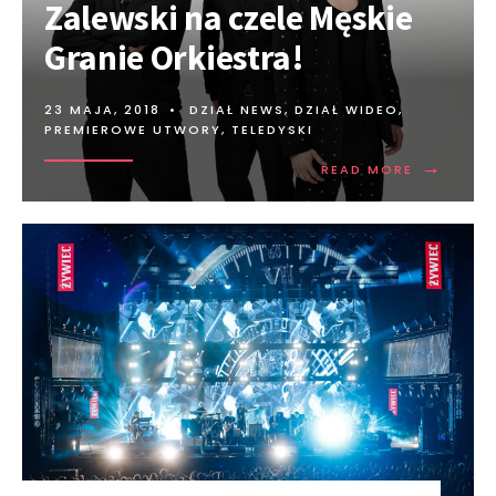
Zalewski na czele Męskie
Granie Orkiestra!
23 MAJA, 2018
•
DZIAŁ NEWS
,
DZIAŁ WIDEO
,
PREMIEROWE UTWORY
,
TELEDYSKI
→
READ MORE