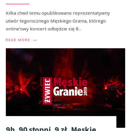
Kilka chwil temu opublikowano reprezentatywny
utwór tegorocznego Męskiego Grania, którego
online’owy koncert odbędzie się 8
...
→
READ MORE
9h, 90 stopni, 9 zł. Męskie