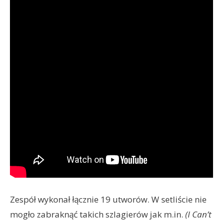
Zespół wykonał łącznie 19 utworów. W setliście nie
mogło zabraknąć takich szlagierów jak m.in.
(I Can’t