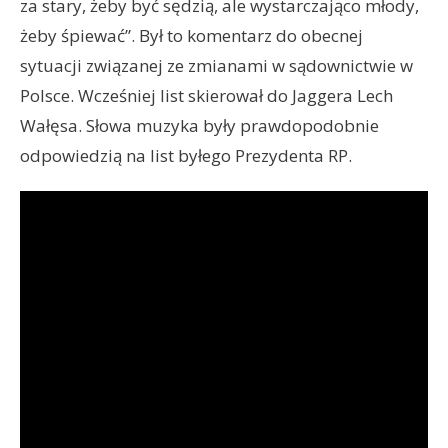
za stary, żeby być sędzią, ale wystarczająco młody,
żeby śpiewać”. Był to komentarz do obecnej
sytuacji związanej ze zmianami w sądownictwie w
Polsce. Wcześniej list skierował do Jaggera Lech
Wałęsa. Słowa muzyka były prawdopodobnie
odpowiedzią na list byłego Prezydenta RP.