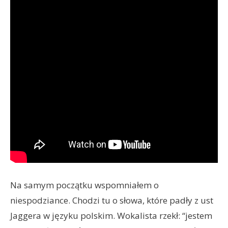
Na samym początku wspomniałem o
niespodziance. Chodzi tu o słowa, które padły z ust
Jaggera w języku polskim. Wokalista rzekł: “jestem