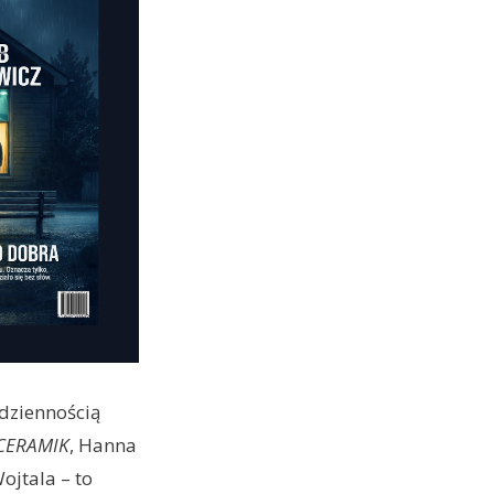
dziennością
CERAMIK
, Hanna
Wojtala – to