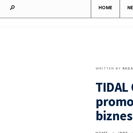
HOME
N
WRITTEN BY
RED
TIDAL 
promoc
biznes
HOME
INNE