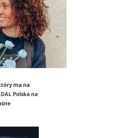
który ma na
TIDAL Polska na
asne