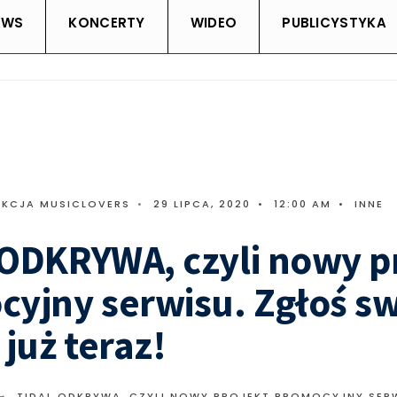
EWS
KONCERTY
WIDEO
PUBLICYSTYKA
AKCJA MUSICLOVERS
•
29 LIPCA, 2020
•
12:00 AM
•
INNE
ODKRYWA, czyli nowy p
yjny serwisu. Zgłoś s
 już teraz!
TIDAL ODKRYWA, CZYLI NOWY PROJEKT PROMOCYJNY SER