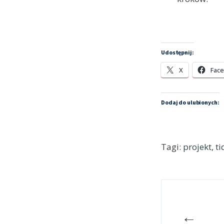
Udostępnij:
X
Fac
Dodaj do ulubionych:
Tagi:
projekt
,
ti
←