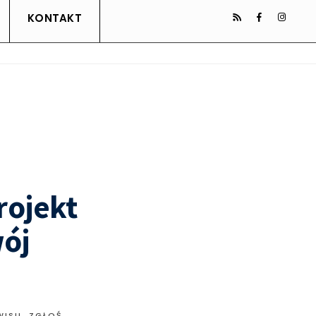
KONTAKT
rojekt
wój
WISU. ZGŁOŚ