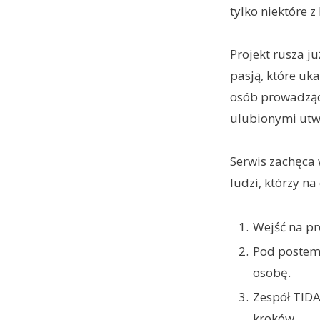
tylko niektóre z
Projekt rusza j
pasją, które uk
osób prowadząc
ulubionymi utwo
Serwis zachęca 
ludzi, którzy na
Wejść na pr
Pod postem
osobę.
Zespół TIDA
kroków.