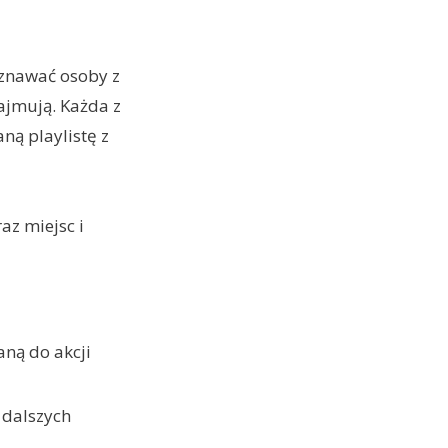
oznawać osoby z
zajmują. Każda z
ą playlistę z
az miejsc i
ną do akcji
 dalszych