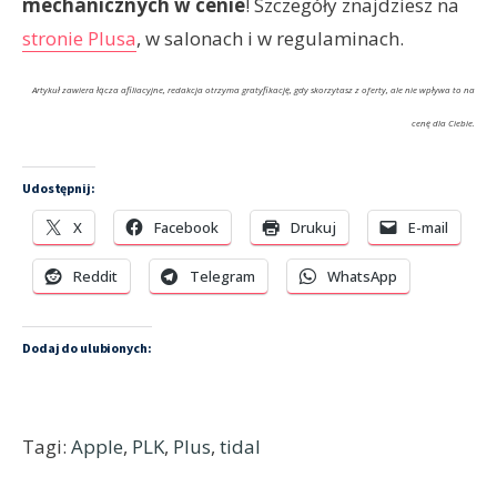
mechanicznych w cenie
! Szczegóły znajdziesz na
stronie Plusa
, w salonach i w regulaminach.
Artykuł zawiera łącza afiliacyjne, redakcja otrzyma gratyfikację, gdy skorzytasz z oferty, ale nie wpływa to na
cenę dla Ciebie.
Udostępnij:
X
Facebook
Drukuj
E-mail
Reddit
Telegram
WhatsApp
Dodaj do ulubionych:
Tagi:
Apple
,
PLK
,
Plus
,
tidal