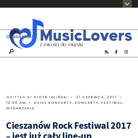
MAIN MENU
WRITTEN BY
PIOTR IGLIŃSKI
•
21 CZERWCA, 2017
•
12:00 AM
•
DZIAŁ KONCERTY
,
KONCERTY, FESTIWAL,
WYDARZENIA
Cieszanów Rock Festiwal 2017
– jest już cały line-up