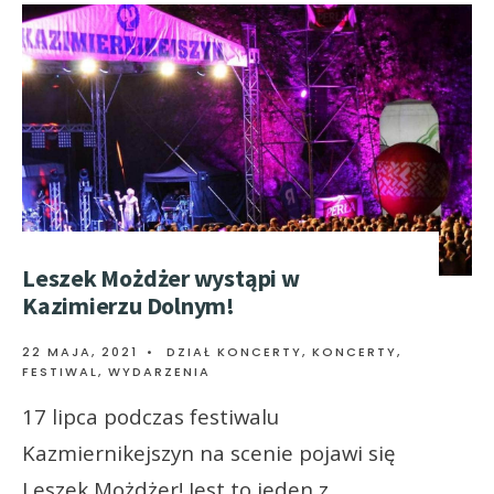
Leszek Możdżer wystąpi w
Kazimierzu Dolnym!
22 MAJA, 2021
•
DZIAŁ KONCERTY
,
KONCERTY,
FESTIWAL, WYDARZENIA
17 lipca podczas festiwalu
Kazmiernikejszyn na scenie pojawi się
Leszek Możdżer! Jest to jeden z