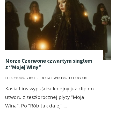
Morze Czerwone czwartym singlem
z “Mojej Winy”
11 LUTEGO, 2021
•
DZIAŁ WIDEO
,
TELEDYSKI
Kasia Lins wypuściła kolejny już klip do
utworu z zeszłorocznej płyty “Moja
Wina”. Po “Rób tak dalej”,
...