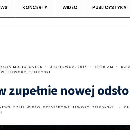
EWS
KONCERTY
WIDEO
PUBLICYSTYKA
AKCJA MUSICLOVERS
•
3 CZERWCA, 2018
•
12:00 AM
•
DZI
OWE UTWORY
,
TELEDYSKI
w zupełnie nowej odsło
 NEWS
,
DZIAŁ WIDEO
,
PREMIEROWE UTWORY
,
TELEDYSKI
KA
!