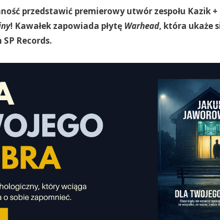
ość przedstawić premierowy utwór zespołu Kazik +
jny
! Kawałek zapowiada płytę
Warhead
, która ukaże 
 SP Records.