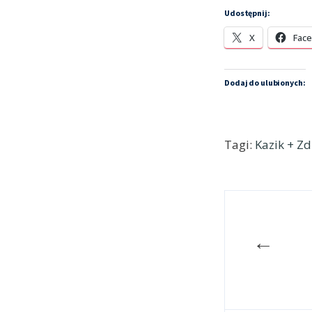
Udostępnij:
X
Fac
Dodaj do ulubionych:
Tagi:
Kazik + Z
←