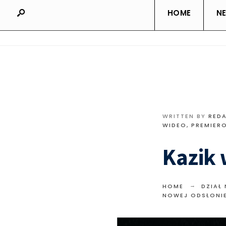
HOME
N
WRITTEN BY
RED
WIDEO
,
PREMIER
Kazik 
HOME
DZIAŁ
NOWEJ ODSŁONIE