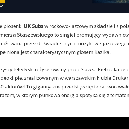
e piosenki
UK Subs
w rockowo-jazzowym składzie i z pol
mierza Staszewskiego
to singiel promujący wydawnict
aranżowana przez doświadczonych muzyków z jazzowego 
ełniona jest charakterystycznym głosem Kazika.
yszy teledysk, reżyserowany przez Sławka Pietrzaka ze 
ideoklipie, zrealizowanym w warszawskim klubie Drukarn
50 aktorów! To gigantyczne przedsięwzięcie zaowocowało
razem, w którym punkowa energia spotyka się z temat