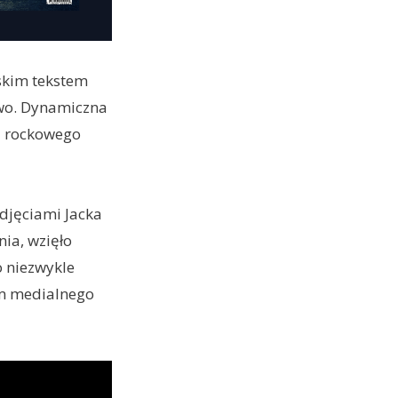
skim tekstem
wo. Dynamiczna
i rockowego
zdjęciami Jacka
ia, wzięło
 niezwykle
em medialnego