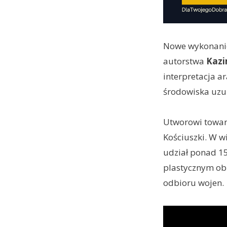
Nowe wykonani
autorstwa
Kazi
interpretacja 
środowiska uzup
Utworowi towarz
Kościuszki. W w
udział ponad 1
plastycznym ob
odbioru wojen.