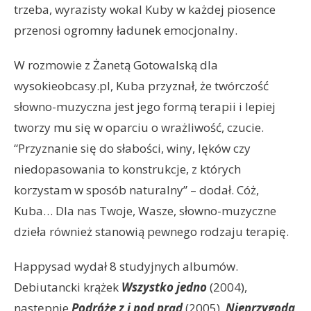
trzeba, wyrazisty wokal Kuby w każdej piosence
przenosi ogromny ładunek emocjonalny.
W rozmowie z Żanetą Gotowalską dla
wysokieobcasy.pl, Kuba przyznał, że twórczość
słowno-muzyczna jest jego formą terapii i lepiej
tworzy mu się w oparciu o wrażliwość, czucie.
“Przyznanie się do słabości, winy, lęków czy
niedopasowania to konstrukcje, z których
korzystam w sposób naturalny” – dodał. Cóż,
Kuba… Dla nas Twoje, Wasze, słowno-muzyczne
dzieła również stanowią pewnego rodzaju terapię.
Happysad wydał 8 studyjnych albumów.
Debiutancki krążek
Wszystko jedno
(2004),
następnie
Podróże z i pod prąd
(2005),
Nieprzygoda