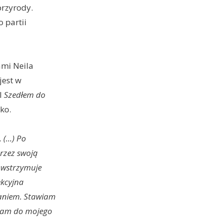
przyrody.
 partii
ami Neila
jest w
l
Szedłem do
ko.
 (…) Po
rzez swoją
powstrzymuje
ekcyjna
raniem. Stawiam
szam do mojego