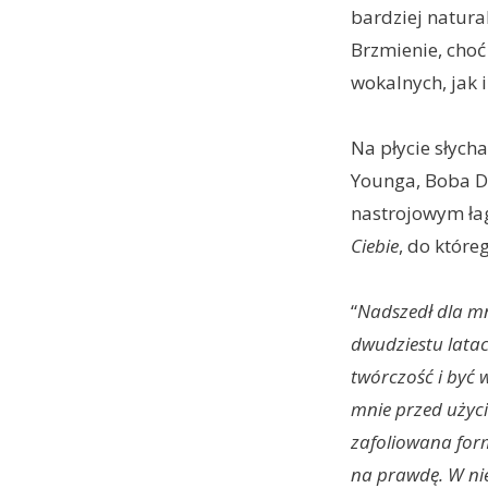
bardziej natura
Brzmienie, choć
wokalnych, jak 
Na płycie słych
Younga, Boba Dy
nastrojowym ła
Ciebie
, do które
“
Nadszedł dla mn
dwudziestu latac
twórczość i być 
mnie przed użyci
zafoliowana for
na prawdę. W ni