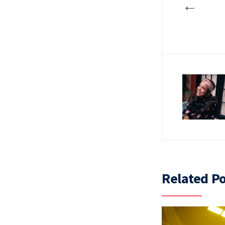
←
Related Po