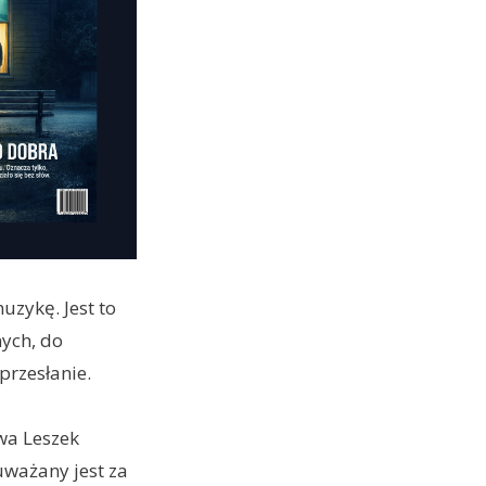
uzykę. Jest to
nych, do
przesłanie.
ywa Leszek
 uważany jest za