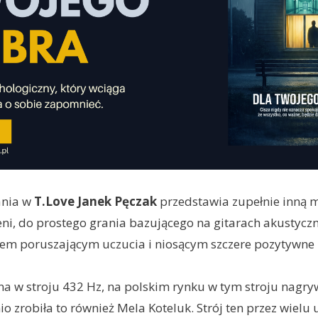
ania w
T.Love Janek Pęczak
przedstawia zupełnie inną m
ni, do prostego grania bazującego na gitarach akustycz
tem poruszającym uczucia i niosącym szczere pozytywne 
ana w stroju 432 Hz, na polskim rynku w tym stroju nagr
o zrobiła to również Mela Koteluk. Strój ten przez wielu