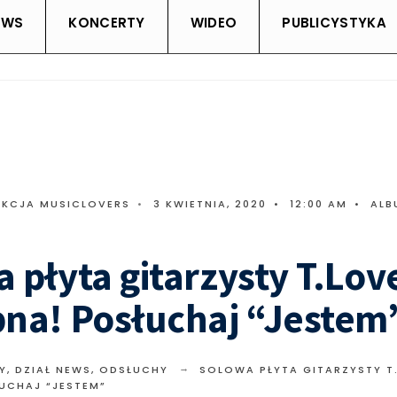
EWS
KONCERTY
WIDEO
PUBLICYSTYKA
AKCJA MUSICLOVERS
•
3 KWIETNIA, 2020
•
12:00 AM
•
ALB
 płyta gitarzysty T.Love
na! Posłuchaj “Jestem
Y
,
DZIAŁ NEWS
,
ODSŁUCHY
SOLOWA PŁYTA GITARZYSTY T
UCHAJ “JESTEM”