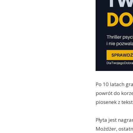
Po 10 latach gr
powrót do korze
piosenek z teks
Płyta jest nagr
Możdżer, ostatni