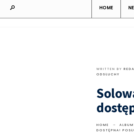
HOME
N
WRITTEN BY
RED
ODSŁUCHY
Solowa
dostęp
HOME
ALBUM
DOSTĘPNA! POSŁ