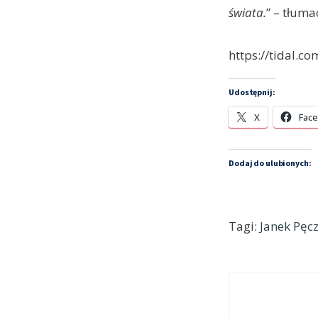
świata.
” – tłuma
https://tidal.
Udostępnij:
X
Fac
Dodaj do ulubionych:
Tagi:
Janek Pęc