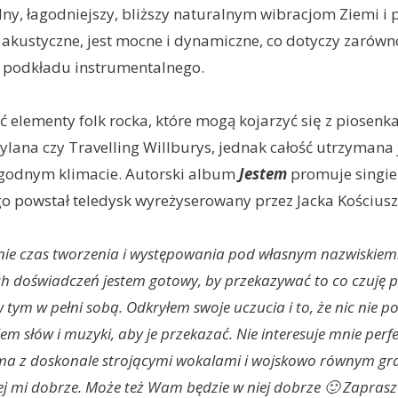
lny, łagodniejszy, bliższy naturalnym wibracjom Ziemi i 
 akustyczne, jest mocne i dynamiczne, co dotyczy zarówno
i podkładu instrumentalnego.
ać elementy folk rocka, które mogą kojarzyć się z piosenk
lana czy Travelling Willburys, jednak całość utrzymana 
godnym klimacie. Autorski album
Jestem
promuje singie
go powstał teledysk wyreżyserowany przez Jacka Kościusz
ie czas tworzenia i występowania pod własnym nazwiskiem.
h doświadczeń jestem gotowy, by przekazywać to co czuję p
w tym w pełni sobą. Odkryłem swoje uczucia i to, że nic nie 
em słów i muzyki, aby je przekazać. Nie interesuje mnie perf
ma z doskonale strojącymi wokalami i wojskowo równym g
ej mi dobrze. Może też Wam będzie w niej dobrze 🙂 Zapra