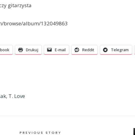
czy gitarzysta
com/browse/album/132049863
ebook
Drukuj
E-mail
Reddit
Telegram
zak
,
T. Love
PREVIOUS STORY