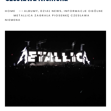
HOME
ALBUMY
,
DZIAŁ NEWS
,
INFORMACJE OGÓLNE
METALLICA ZAGRAŁA PIOSENKĘ CZESŁAWA
NIEMENA