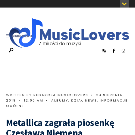
MAIN MENU
WRITTEN BY
REDAKCJA MUSICLOVERS
•
23 SIERPNIA,
2019
•
12:00 AM
•
ALBUMY
,
DZIAŁ NEWS
,
INFORMACJE
OGÓLNE
Metallica zagrała piosenkę
Czesława Niemena