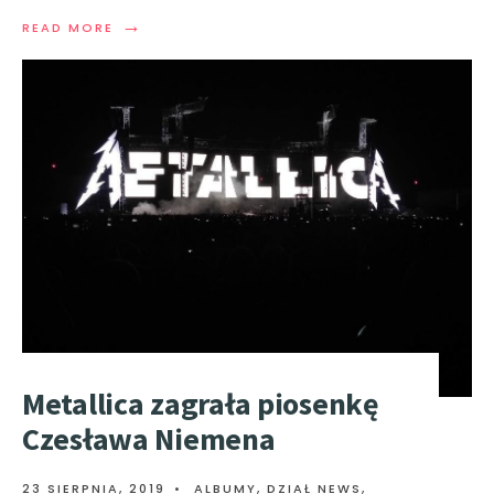
→
READ MORE
Metallica zagrała piosenkę
Czesława Niemena
23 SIERPNIA, 2019
•
ALBUMY
,
DZIAŁ NEWS
,