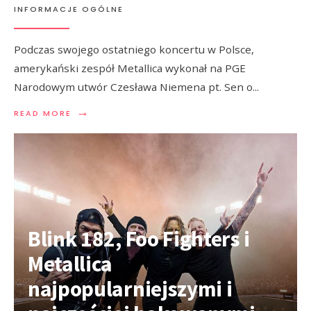
INFORMACJE OGÓLNE
Podczas swojego ostatniego koncertu w Polsce,
amerykański zespół Metallica wykonał na PGE
Narodowym utwór Czesława Niemena pt. Sen o
...
→
READ MORE
Blink 182, Foo Fighters i
Metallica
najpopularniejszymi i