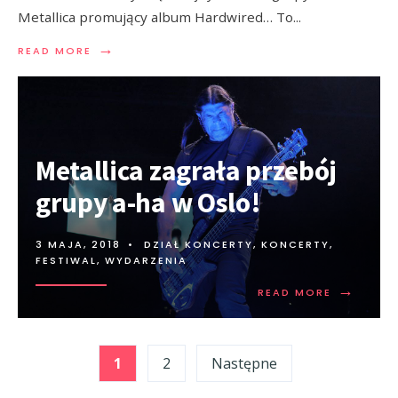
Metallica promujący album Hardwired… To
...
→
READ MORE
Metallica zagrała przebój
grupy a-ha w Oslo!
3 MAJA, 2018
•
DZIAŁ KONCERTY
,
KONCERTY,
FESTIWAL, WYDARZENIA
→
READ MORE
Stronicowanie
1
2
Następne
wpisów