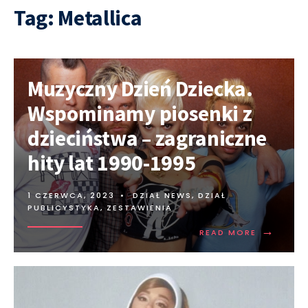
Tag:
Metallica
Muzyczny Dzień Dziecka.
Wspominamy piosenki z
dzieciństwa – zagraniczne
hity lat 1990-1995
1 CZERWCA, 2023
•
DZIAŁ NEWS
,
DZIAŁ
PUBLICYSTYKA
,
ZESTAWIENIA
→
READ MORE