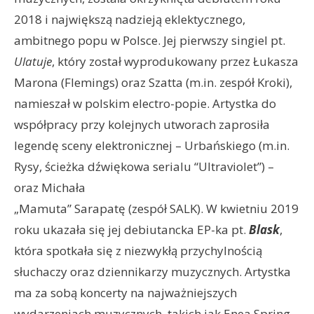
2018 i największą nadzieją eklektycznego,
ambitnego popu w Polsce. Jej pierwszy singiel pt.
Ulatuje
, który został wyprodukowany przez Łukasza
Marona (Flemings) oraz Szatta (m.in. zespół Kroki),
namieszał w polskim electro-popie. Artystka do
współpracy przy kolejnych utworach zaprosiła
legendę sceny elektronicznej – Urbańskiego (m.in.
Rysy, ścieżka dźwiękowa serialu “Ultraviolet”) –
oraz Michała
„Mamuta” Sarapatę (zespół SALK). W kwietniu 2019
roku ukazała się jej debiutancka EP-ka pt.
Blask
,
która spotkała się z niezwykłą przychylnością
słuchaczy oraz dziennikarzy muzycznych. Artystka
ma za sobą koncerty na najważniejszych
wydarzeniach muzycznych, takich jak Enea Spring