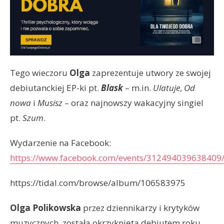
Tego wieczoru
Olga
zaprezentuje utwory ze swojej
debiutanckiej EP-ki pt.
Blask
– m.in.
Ulatuje
,
Od
nowa
i
Musisz
– oraz najnowszy wakacyjny singiel
pt.
Szum
.
Wydarzenie na Facebook:
https://www.facebook.com/events/312494039638409
https://tidal.com/browse/album/106583975
Olga Polikowska
przez dziennikarzy i krytyków
muzycznych, została okrzyknięta debiutem roku