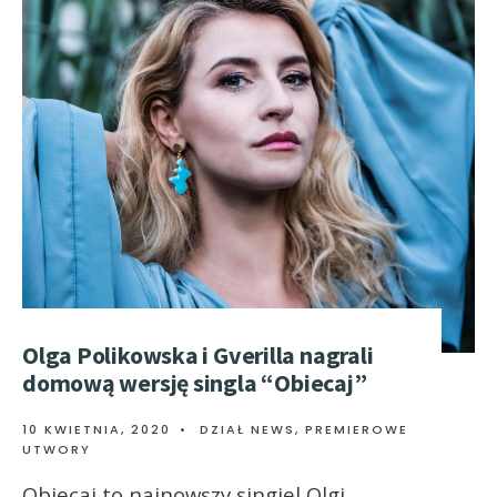
Olga Polikowska i Gverilla nagrali
domową wersję singla “Obiecaj”
10 KWIETNIA, 2020
•
DZIAŁ NEWS
,
PREMIEROWE
UTWORY
Obiecaj to najnowszy singiel Olgi