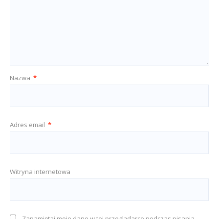
Nazwa
*
Adres email
*
Witryna internetowa
Zapamiętaj moje dane w tej przeglądarce podczas pisania