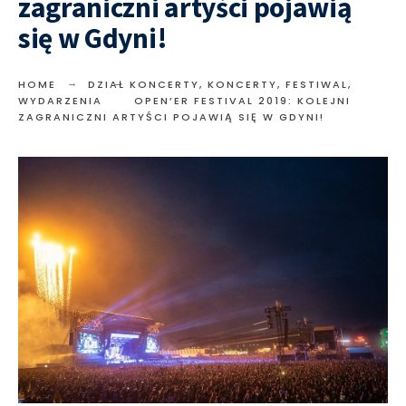
zagraniczni artyści pojawią
się w Gdyni!
HOME
DZIAŁ KONCERTY
,
KONCERTY, FESTIWAL,
WYDARZENIA
OPEN’ER FESTIVAL 2019: KOLEJNI
ZAGRANICZNI ARTYŚCI POJAWIĄ SIĘ W GDYNI!