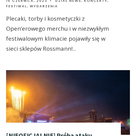
15 CZERWCA, 2023
•
DZIAŁ NEWS
,
KONCERTY,
FESTIWAL, WYDARZENIA
Plecaki, torby i kosmetyczki z
Open’erowego merchu i w niezwykłym
festiwalowym klimacie pojawiły się w
sieci sklepów Rossmann!
...
[NIEOFICJALNIE] Próba ataku