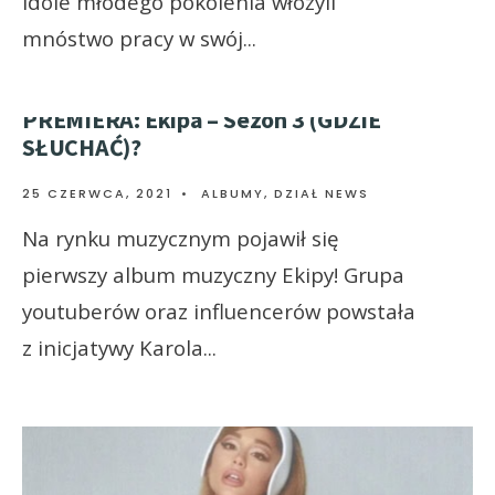
Idole młodego pokolenia włożyli
mnóstwo pracy w swój
...
PREMIERA: Ekipa – Sezon 3 (GDZIE
SŁUCHAĆ)?
25 CZERWCA, 2021
•
ALBUMY
,
DZIAŁ NEWS
Na rynku muzycznym pojawił się
pierwszy album muzyczny Ekipy! Grupa
youtuberów oraz influencerów powstała
z inicjatywy Karola
...