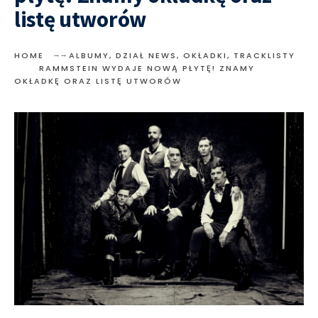
listę utworów
HOME
ALBUMY
,
DZIAŁ NEWS
,
OKŁADKI, TRACKLISTY
RAMMSTEIN WYDAJE NOWĄ PŁYTĘ! ZNAMY
OKŁADKĘ ORAZ LISTĘ UTWORÓW