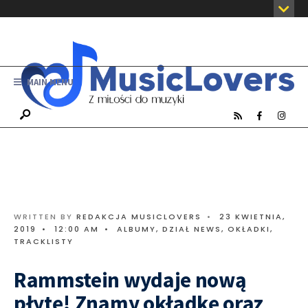
MAIN MENU
WRITTEN BY
REDAKCJA MUSICLOVERS
•
23 KWIETNIA,
2019
•
12:00 AM
•
ALBUMY
,
DZIAŁ NEWS
,
OKŁADKI,
TRACKLISTY
Rammstein wydaje nową
płytę! Znamy okładkę oraz