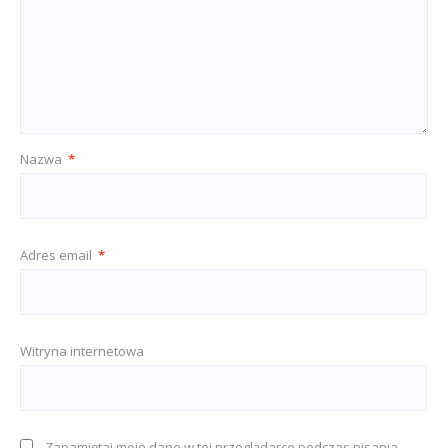
Nazwa
*
Adres email
*
Witryna internetowa
Zapamiętaj moje dane w tej przeglądarce podczas pisania