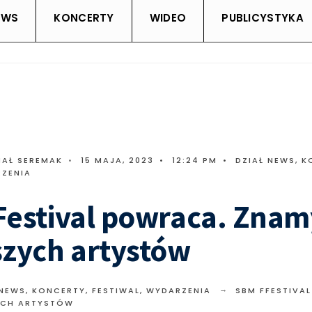
EWS
KONCERTY
WIDEO
PUBLICYSTYKA
HAŁ SEREMAK
•
15 MAJA, 2023
•
12:24 PM
•
DZIAŁ NEWS
,
K
RZENIA
Festival powraca. Znam
szych artystów
 NEWS
,
KONCERTY, FESTIWAL, WYDARZENIA
SBM FFESTIVA
YCH ARTYSTÓW