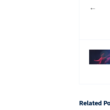
←
Related Po