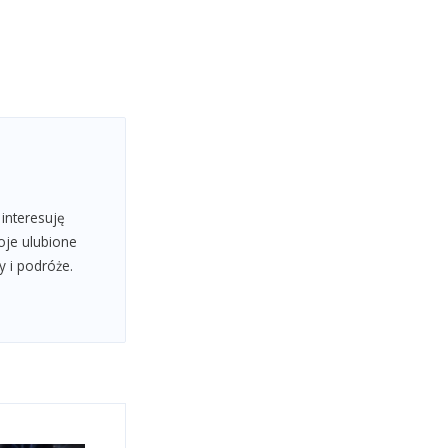
 interesuję
oje ulubione
y i podróże.