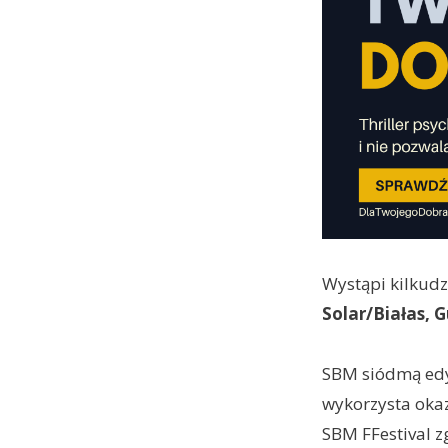
Wystąpi kilkudz
Solar/Białas, 
SBM siódmą edy
wykorzysta okaz
SBM FFestival z