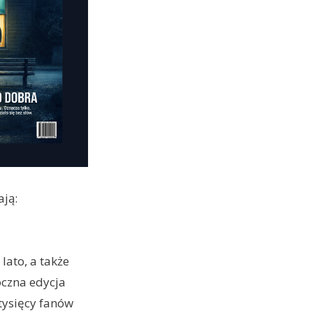
ają:
ato, a także
oczna edycja
tysięcy fanów