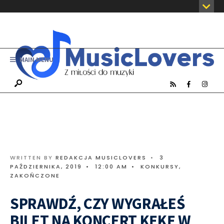
MAIN MENU
WRITTEN BY
REDAKCJA MUSICLOVERS
•
3
PAŹDZIERNIKA, 2019
•
12:00 AM
•
KONKURSY
,
ZAKOŃCZONE
SPRAWDŹ, CZY WYGRAŁEŚ
BILET NA KONCERT KĘKĘ W