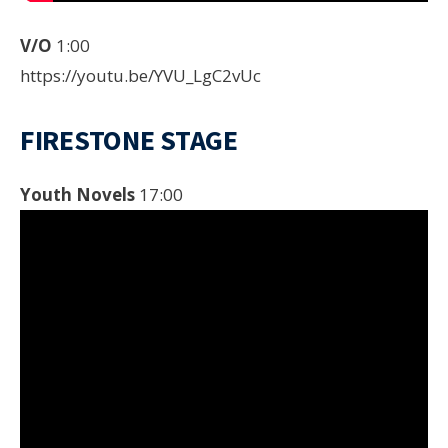
V/O
1:00
https://youtu.be/YVU_LgC2vUc
FIRESTONE STAGE
Youth Novels
17:00