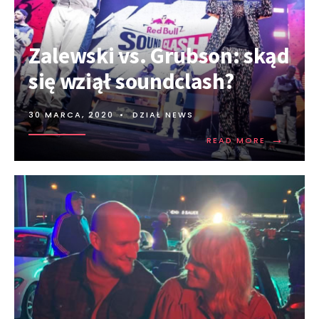
Zalewski vs. Grubson: skąd
się wziął soundclash?
30 MARCA, 2020
•
DZIAŁ NEWS
→
READ MORE