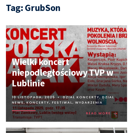
Tag:
GrubSon
Wielki koncert
niepodległościowy TVP w
Lublinie
10 LISTOPADA, 2025
•
DZIAŁ KONCERTY
,
DZIAŁ
NEWS
,
KONCERTY, FESTIWAL, WYDARZENIA
→
READ MORE