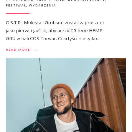
26 CZERWCA, 2023
•
DZIAŁ NEWS
,
KONCERTY,
FESTIWAL, WYDARZENIA
O.S.T.R., Molesta i Grubson zostali zaproszeni
jako pierwsi goście, aby uczcić 25-lecie HEMP
GRU w hali COS Torwar. Ci artyści nie tylko
...
→
READ MORE