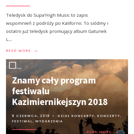
Teledysk do Supa’High Music to zapis
wspomnień z podróży po Kalifornii. To siódmy i
ostatni już teledysk promujący album Gatunek
L.
...
→
READ MORE
Znamy cały program
festiwalu
Kazimiernikejszyn 2018
8 CZERWCA, 2018
•
DZIAŁ KONCERTY
,
KONCERTY,
FESTIWAL, WYDARZENIA
→
READ MORE